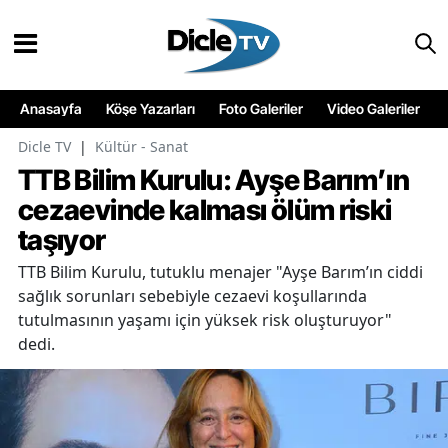
Anasayfa
Köşe Yazarları
Foto Galeriler
Video Galeriler
Dicle TV
|
Kültür - Sanat
TTB Bilim Kurulu: Ayşe Barım’ın
cezaevinde kalması ölüm riski
taşıyor
TTB Bilim Kurulu, tutuklu menajer "Ayşe Barım’ın ciddi
sağlık sorunları sebebiyle cezaevi koşullarında
tutulmasının yaşamı için yüksek risk oluşturuyor"
dedi.