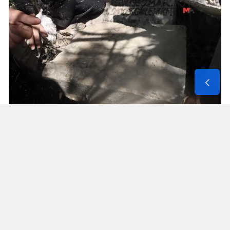
Solunum Cihazıyla 6 Günde 4 Bin
600 Kilometre
Annenin sağlık durumunun seyahate
elvermesiyle birlikte Mehmet ve Hasan Ülüş ile
Elif ve Sultan Yakışan kardeşler, 27 Temmuz’da
annelerini yanlarına alarak bir karavanla