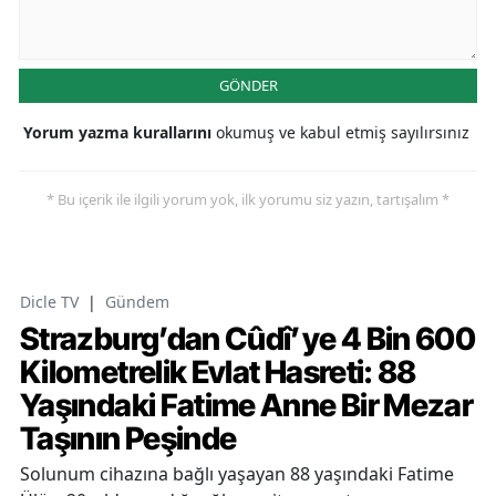
GÖNDER
Yorum yazma kurallarını
okumuş ve kabul etmiş sayılırsınız
* Bu içerik ile ilgili yorum yok, ilk yorumu siz yazın, tartışalım *
Dicle TV
|
Gündem
Strazburg’dan Cûdî’ye 4 Bin 600
Kilometrelik Evlat Hasreti: 88
Yaşındaki Fatime Anne Bir Mezar
Taşının Peşinde
Solunum cihazına bağlı yaşayan 88 yaşındaki Fatime