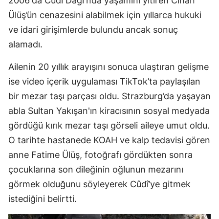
2006'da Cûdî Dağı'nda yaşamını yitiren Cihan
Ülüş’ün cenazesini alabilmek için yıllarca hukuki
ve idari girişimlerde bulundu ancak sonuç
alamadı.
Ailenin 20 yıllık arayışını sonuca ulaştıran gelişme
ise video içerik uygulaması TikTok’ta paylaşılan
bir mezar taşı parçası oldu. Strazburg’da yaşayan
abla Sultan Yakışan'ın kiracısının sosyal medyada
gördüğü kırık mezar taşı görseli aileye umut oldu.
O tarihte hastanede KOAH ve kalp tedavisi gören
anne Fatime Ülüş, fotoğrafı gördükten sonra
çocuklarına son dileğinin oğlunun mezarını
görmek olduğunu söyleyerek Cûdî’ye gitmek
istediğini belirtti.