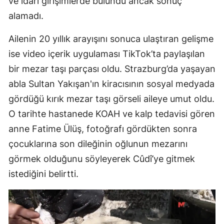
ve idari girişimlerde bulundu ancak sonuç
alamadı.
Ailenin 20 yıllık arayışını sonuca ulaştıran gelişme
ise video içerik uygulaması TikTok’ta paylaşılan
bir mezar taşı parçası oldu. Strazburg’da yaşayan
abla Sultan Yakışan'ın kiracısının sosyal medyada
gördüğü kırık mezar taşı görseli aileye umut oldu.
O tarihte hastanede KOAH ve kalp tedavisi gören
anne Fatime Ülüş, fotoğrafı gördükten sonra
çocuklarına son dileğinin oğlunun mezarını
görmek olduğunu söyleyerek Cûdî’ye gitmek
istediğini belirtti.