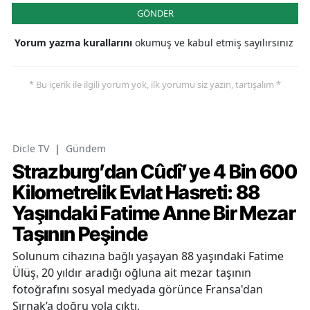
GÖNDER
Yorum yazma kurallarını
okumuş ve kabul etmiş sayılırsınız
* Bu içerik ile ilgili yorum yok, ilk yorumu siz yazın, tartışalım *
Dicle TV
|
Gündem
Strazburg’dan Cûdî’ye 4 Bin 600
Kilometrelik Evlat Hasreti: 88
Yaşındaki Fatime Anne Bir Mezar
Taşının Peşinde
Solunum cihazına bağlı yaşayan 88 yaşındaki Fatime
Ülüş, 20 yıldır aradığı oğluna ait mezar taşının
fotoğrafını sosyal medyada görünce Fransa'dan
Şırnak’a doğru yola çıktı.