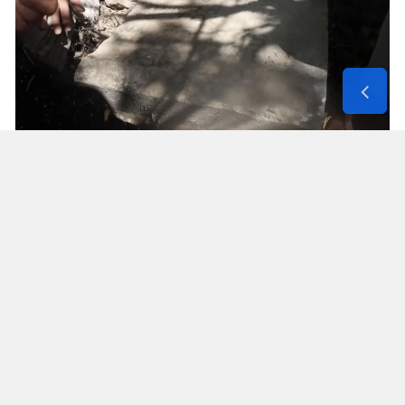
Solunum Cihazıyla 6 Günde 4 Bin
600 Kilometre
Annenin sağlık durumunun seyahate
elvermesiyle birlikte Mehmet ve Hasan Ülüş ile
Elif ve Sultan Yakışan kardeşler, 27 Temmuz’da
annelerini yanlarına alarak bir karavanla
Strazburg’tan yola çıktı. Kalp, tansiyon ve KOAH
hastası olan Fatime Ülüş, karavanın içine kurulan