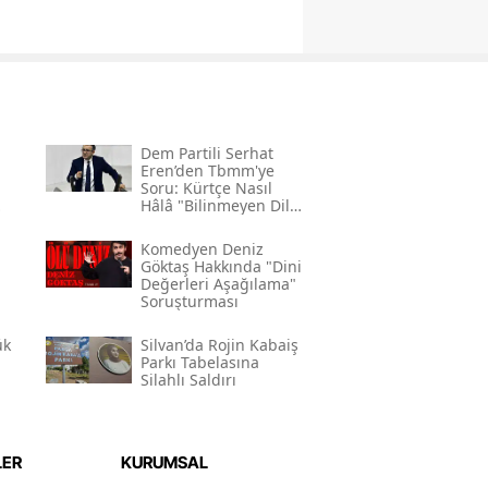
Dem Partili Serhat
Eren’den Tbmm'ye
Soru: Kürtçe Nasıl
Hâlâ "bilinmeyen Dil"
Kodlamasının
Gerekçesi Nedir?"
Komedyen Deniz
Göktaş Hakkında "dini
Değerleri Aşağılama"
Soruşturması
ük
Silvan’da Rojin Kabaiş
Parkı Tabelasına
Silahlı Saldırı
LER
KURUMSAL