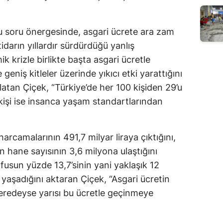
u soru önergesinde, asgari ücrete ara zam
tidarın yıllardır sürdürdüğü yanlış
k krizle birlikte başta asgari ücretle
eniş kitleler üzerinde yıkıcı etki yarattığını
rlatan Çiçek, “Türkiye’de her 100 kişiden 29’u
şi ise insanca yaşam standartlarından
arcamalarının 491,7 milyar liraya çıktığını,
an hane sayısının 3,6 milyona ulaştığını
üfusun yüzde 13,7’sinin yani yaklaşık 12
k yaşadığını aktaran Çiçek, “Asgari ücretin
 neredeyse yarısı bu ücretle geçinmeye