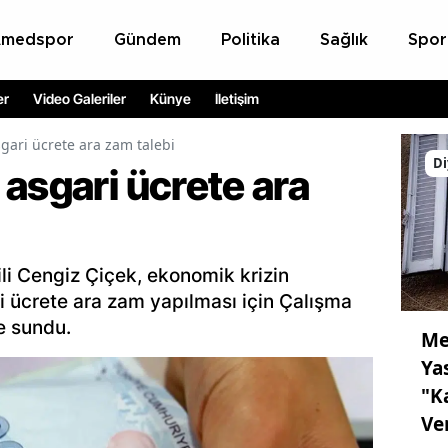
Amedspor
Gündem
Politika
Sağlık
Spor
er
Video Galeriler
Künye
İletişim
gari ücrete ara zam talebi
Di
asgari ücrete ara
ili Cengiz Çiçek, ekonomik krizin
ri ücrete ara zam yapılması için Çalışma
e sundu.
Me
Ya
"K
Ve