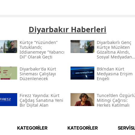
Diyarbakır Haberleri
Kürtçe “yüzünden”
Diyarbakırlı Genç
Tutuklandı;
Kürtçe Müzikten
Iddianemeye “yabancı
Gözaltına Alındı,
Dil” Olarak Geçti
Sosyal Medyadan
Tutuklandı
Diyarbakır’da Kürt
Btk’ndan Kürt
Sineması Çalıştayı
Medyasına Erişim
Düzenlenecek
Engeli
Firezz Yayında: Kürt
Tuncel’den Özgürl
Çağdaş Sanatına Yeni
Mitingi Çağrısı:
Bir Dijital Alan
Herkes Katılmalı
KATEGORİLER
KATEGORİLER
SERVİS