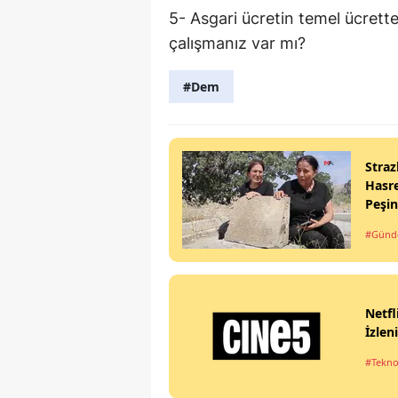
5- Asgari ücretin temel ücrette
çalışmanız var mı?
#Dem
Straz
Hasre
Peşi
#Gün
Netfl
İzlen
#Tekno