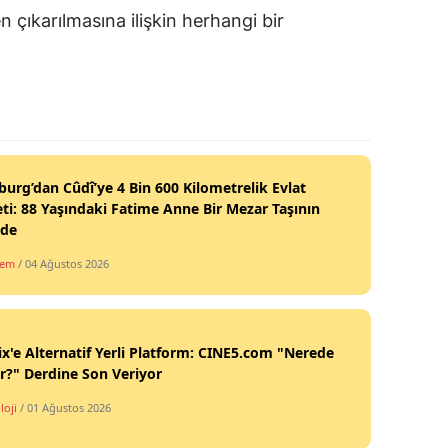
n çıkarılmasına ilişkin herhangi bir
burg’dan Cûdî’ye 4 Bin 600 Kilometrelik Evlat
ti: 88 Yaşındaki Fatime Anne Bir Mezar Taşının
nde
dem
/ 04 Ağustos 2026
ix'e Alternatif Yerli Platform: CINE5.com "Nerede
ir?" Derdine Son Veriyor
loji
/ 01 Ağustos 2026