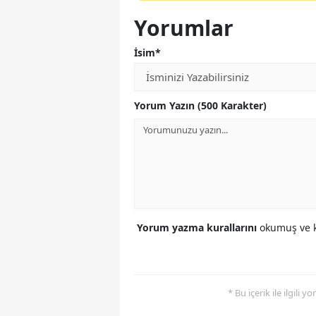
Yorumlar
İsim*
Yorum Yazın (500 Karakter)
Yorum yazma kurallarını
okumuş ve k
* Bu içerik ile ilgili 