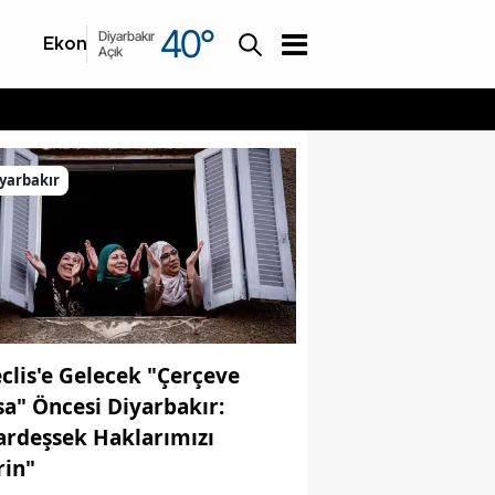
40
°
Diyarbakır
Ekonomi
Asayiş
Açık
yarbakır
clis'e Gelecek "Çerçeve
sa" Öncesi Diyarbakır:
ardeşsek Haklarımızı
rin"