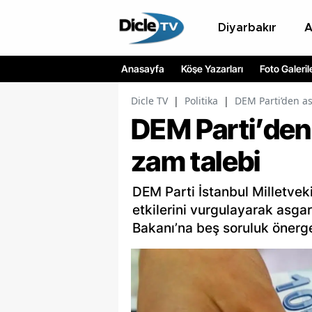
Diyarbakır
Anasayfa
Köşe Yazarları
Foto Galeril
Dicle TV
|
Politika
|
DEM Parti’den as
DEM Parti’den 
zam talebi
DEM Parti İstanbul Milletvek
etkilerini vurgulayarak asga
Bakanı’na beş soruluk önerg