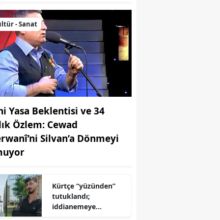
ltür - Sanat
ni Yasa Beklentisi ve 34
llık Özlem: Cewad
rwanî’ni Silvan’a Dönmeyi
uyor
Kürtçe “yüzünden”
tutuklandı;
iddianemeye
“yabancı dil” olarak