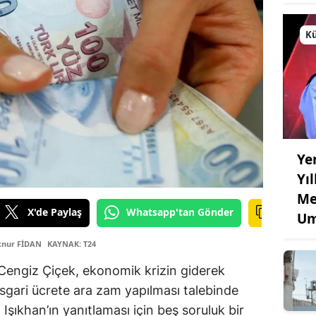
Kü
Ye
Yı
Me
X'de Paylaş
Whatsapp'tan Gönder
Um
lknur FİDAN
KAYNAK: T24
i Cengiz Çiçek, ekonomik krizin giderek
asgari ücrete ara zam yapılması talebinde
şıkhan’ın yanıtlaması için beş soruluk bir