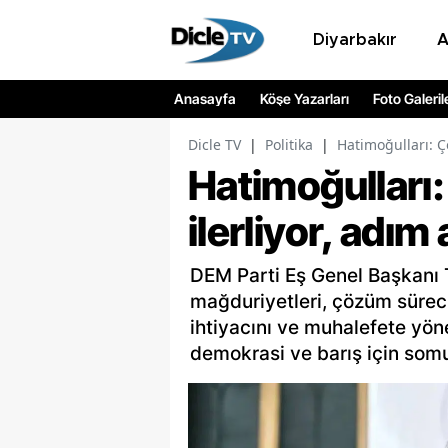
Diyarbakır
Anasayfa
Köşe Yazarları
Foto Galeril
Dicle TV
|
Politika
|
Hatimoğulları: Ç
Hatimoğulları
ilerliyor, adım 
DEM Parti Eş Genel Başkanı T
mağduriyetleri, çözüm süreci
ihtiyacını ve muhalefete yöne
demokrasi ve barış için somu