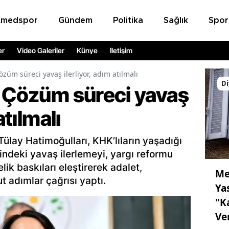
Amedspor
Gündem
Politika
Sağlık
Spor
er
Video Galeriler
Künye
İletişim
özüm süreci yavaş ilerliyor, adım atılmalı
Di
: Çözüm süreci yavaş
atılmalı
ülay Hatimoğulları, KHK’lıların yaşadığı
ndeki yavaş ilerlemeyi, yargı reformu
lik baskıları eleştirerek adalet,
Me
t adımlar çağrısı yaptı.
Ya
"K
Ve