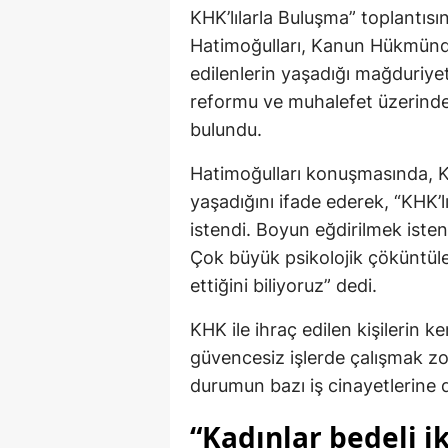
KHK’lılarla Buluşma” toplantıs
Hatimoğulları, Kanun Hükmünd
edilenlerin yaşadığı mağduriye
reformu ve muhalefet üzerinde
bulundu.
Hatimoğulları konuşmasında, K
yaşadığını ifade ederek, “KHK’lı
istendi. Boyun eğdirilmek istend
Çok büyük psikolojik çöküntüle
ettiğini biliyoruz” dedi.
KHK ile ihraç edilen kişilerin k
güvencesiz işlerde çalışmak zor
durumun bazı iş cinayetlerine d
“Kadınlar bedeli ik