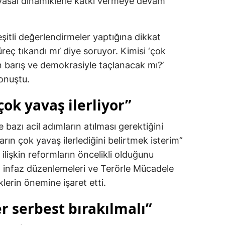
asal dinamiklerle katkı vermeye devam
çeşitli değerlendirmeler yaptığına dikkat
reç tıkandı mı’ diye soruyor. Kimisi ‘çok
en barış ve demokrasiyle taçlanacak mı?’
konuştu.
çok yavaş ilerliyor”
bazı acil adımların atılması gerektiğini
arın çok yavaş ilerlediğini belirtmek isterim”
 ilişkin reformların öncelikli olduğunu
a infaz düzenlemeleri ve Terörle Mücadele
lerin önemine işaret etti.
er serbest bırakılmalı”