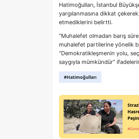
Hatimoğulları, İstanbul Büyük
yargılanmasına dikkat çekerek,
etmediklerini belirtti.
“Muhalefet olmadan barış süre
muhalefet partilerine yönelik b
“Demokratikleşmenin yolu, seçi
saygıyla mümkündür” ifadelerin
#Hatimoğulları
Straz
Hasre
Peşi
#Gün