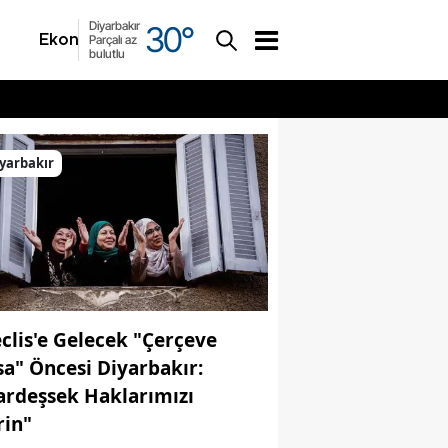
Diyarbakır
30
°
Ekonomi
Asayiş
Parçalı az
bulutlu
yarbakır
clis'e Gelecek "Çerçeve
sa" Öncesi Diyarbakır:
ardeşsek Haklarımızı
rin"