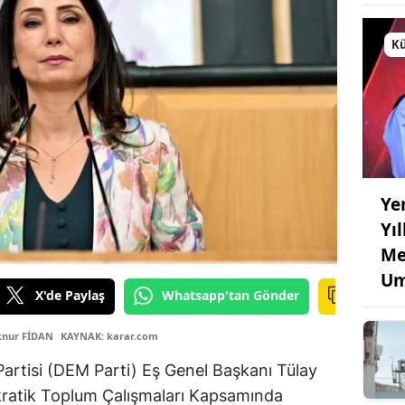
Kü
Ye
Yı
Me
Um
X'de Paylaş
Whatsapp'tan Gönder
lknur FİDAN
KAYNAK: karar.com
 Partisi (DEM Parti) Eş Genel Başkanı Tülay
kratik Toplum Çalışmaları Kapsamında