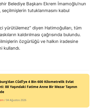
şehir Belediye Başkanı Ekrem İmamoğlu’nun
 seçilmişlerin tutuklanmasını kabul
ci yürütülemez” diyen Hatimoğulları, tüm
askıların kaldırılması çağrısında bulundu.
lmişlerin özgürlüğü ve halkın iradesine
i kullandı.
burg’dan Cûdî’ye 4 Bin 600 Kilometrelik Evlat
ti: 88 Yaşındaki Fatime Anne Bir Mezar Taşının
nde
dem
/ 04 Ağustos 2026