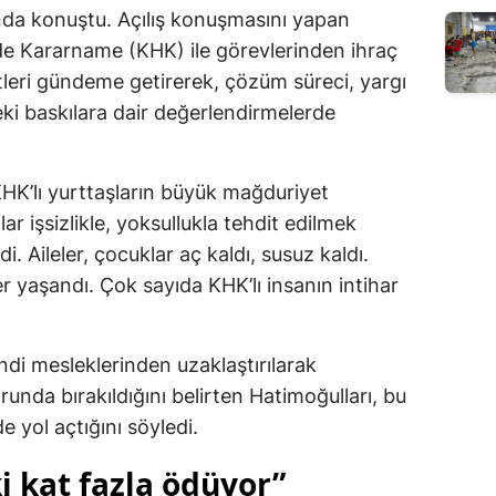
ında konuştu. Açılış konuşmasını yapan
e Kararname (KHK) ile görevlerinden ihraç
tleri gündeme getirerek, çözüm süreci, yargı
ki baskılara dair değerlendirmelerde
HK’lı yurttaşların büyük mağduriyet
lar işsizlikle, yoksullukla tehdit edilmek
i. Aileler, çocuklar aç kaldı, susuz kaldı.
r yaşandı. Çok sayıda KHK’lı insanın intihar
endi mesleklerinden uzaklaştırılarak
unda bırakıldığını belirten Hatimoğulları, bu
e yol açtığını söyledi.
i kat fazla ödüyor”