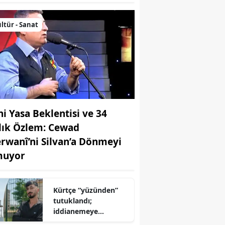
ltür - Sanat
ni Yasa Beklentisi ve 34
llık Özlem: Cewad
rwanî’ni Silvan’a Dönmeyi
uyor
Kürtçe “yüzünden”
tutuklandı;
iddianemeye
“yabancı dil” olarak