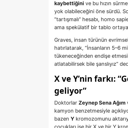
kaybettiğini
ve bu hızın sürmes
yok olabileceğini öne sürdü. S
“tartışmalı” hesabı, homo sapien
ama spekülatif bir tablo ortay
Graves, insan türünün evrims
hatırlatarak, “İnsanların 5–6 mi
tükeneceğinden endişe etmesi 
atlatabilirsek bile şanslıyız” ded
X ve Y’nin farkı: 
geliyor”
Doktorlar
Zeynep Sena Ağım
kamyon benzetmesiyle açıklı
bazen
Y
kromozomunu aktarıyor.
çocukları ise bir X ve bir Y k