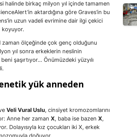
i halinde birkaç milyon yıl içinde tamamen
cienceAlert’in aktardığına göre Graves’in bu
s’in uzun vadeli evrimine dair ilgi çekici
a koyuyor.
el zaman ölçeğinde çok genç olduğunu
lyon yıl sonra erkeklerin neslinin
beni şaşırtıyor… Önümüzdeki yüzyılı
i.
“Genetik yük anneden
ve
Veli Vural Uslu
, cinsiyet kromozomlarını
yor: Anne her zaman
X
, baba ise bazen
X
,
 Dolayısıyla kız çocukları iki X, erkek
romozomuyla doğuyor.