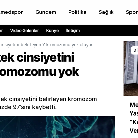
Amedspor
Gündem
Politika
Sağlık
Spor
er
Video Galeriler
Künye
İletişim
cinsiyetini belirleyen Y kromozomu yok oluyor
Di
ek cinsiyetini
kromozomu yok
kek cinsiyetini belirleyen kromozom
Me
zde 97’sini kaybetti.
Ya
"K
Ve