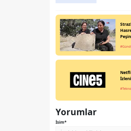
Straz
Hasre
Peşi
#Gün
Netfl
İzlen
#Tekno
Yorumlar
İsim*