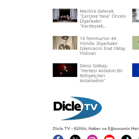
Meclis'e Gelecek
"çerçeve Yasa" Öncesi
Diyarbakır:
"kardeşsek
Haklarımızı Verin"
14 Temmuz’un 44.
Yılında: Diyarbakır
Işkencecisi Esat Oktay
Yıldıran
Deniz Göktaş:
"herkesi Anladım Bir
Milliyetçileri
Anlamadım"
Dicle TV - Kültür, Haber ve Eğlencenin Me