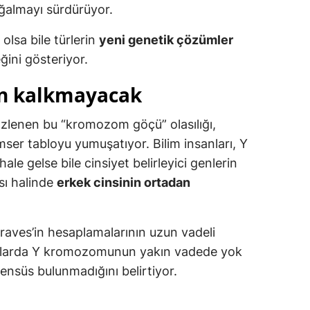
ğalmayı sürdürüyor.
lsa bile türlerin
yeni genetik çözümler
ğini gösteriyor.
an kalkmayacak
özlenen bu “kromozom göçü” olasılığı,
er tabloyu yumuşatıyor. Bilim insanları, Y
e gelse bile cinsiyet belirleyici genlerin
ı halinde
erkek cinsinin ortadan
 Graves’in hesaplamalarının uzun vadeli
anlarda Y kromozomunun yakın vadede yok
sensüs bulunmadığını belirtiyor.