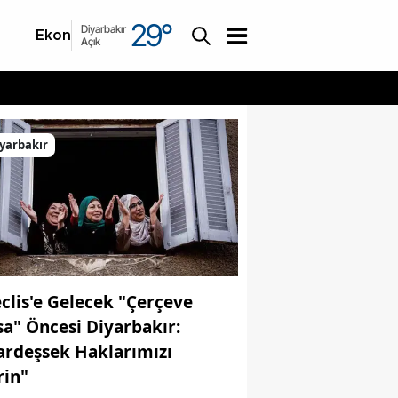
29
°
Diyarbakır
Ekonomi
Asayiş
Açık
yarbakır
clis'e Gelecek "Çerçeve
sa" Öncesi Diyarbakır:
ardeşsek Haklarımızı
rin"