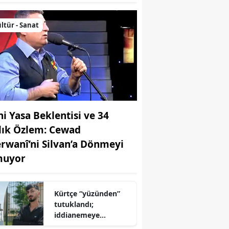
ltür - Sanat
ni Yasa Beklentisi ve 34
llık Özlem: Cewad
rwanî’ni Silvan’a Dönmeyi
uyor
Kürtçe “yüzünden”
tutuklandı;
iddianemeye
“yabancı dil” olarak