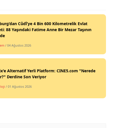
burg’dan Cûdî’ye 4 Bin 600 Kilometrelik Evlat
ti: 88 Yaşındaki Fatime Anne Bir Mezar Taşının
nde
dem
/ 04 Ağustos 2026
ix'e Alternatif Yerli Platform: CINE5.com "Nerede
ir?" Derdine Son Veriyor
loji
/ 01 Ağustos 2026