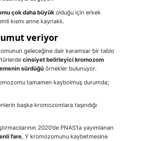
omu çok daha büyük
olduğu için erkek
emli kısmı anne kaynaklı.
r umut veriyor
omunun geleceğine dair karamsar bir tablo
 türlerde
cinsiyet belirleyici kromozom
üremenin sürdüğü
örnekler bulunuyor.
omozomu tamamen kaybolmuş durumda;
 genlerin başka kromozomlara taşındığı
ştırmacılarının 2020’de PNAS’ta yayımlanan
enli fare
, Y kromozomunu kaybetmesine