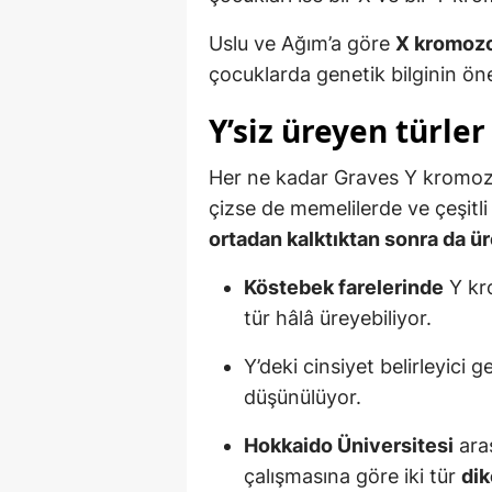
Uslu ve Ağım’a göre
X kromoz
çocuklarda genetik bilginin ön
Y’siz üreyen türle
Her ne kadar Graves Y kromoz
çizse de memelilerde ve çeşitli
ortadan kalktıktan sonra da 
Köstebek farelerinde
Y kr
tür hâlâ üreyebiliyor.
Y’deki cinsiyet belirleyici
düşünülüyor.
Hokkaido Üniversitesi
ara
çalışmasına göre iki tür
dik