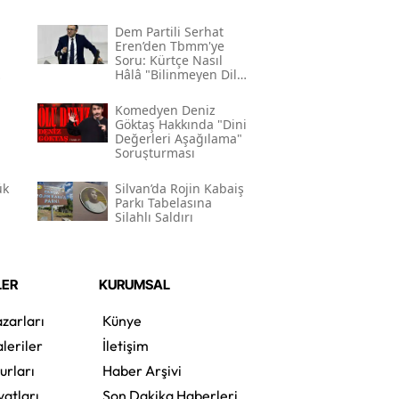
Dem Partili Serhat
Eren’den Tbmm'ye
Soru: Kürtçe Nasıl
Hâlâ "bilinmeyen Dil"
Kodlamasının
Gerekçesi Nedir?"
Komedyen Deniz
Göktaş Hakkında "dini
Değerleri Aşağılama"
Soruşturması
ük
Silvan’da Rojin Kabaiş
Parkı Tabelasına
Silahlı Saldırı
LER
KURUMSAL
zarları
Künye
leriler
İletişim
urları
Haber Arşivi
yatları
Son Dakika Haberleri