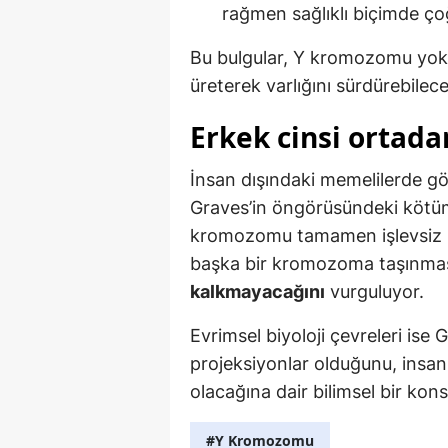
rağmen sağlıklı biçimde ço
Bu bulgular, Y kromozomu yok o
üreterek varlığını sürdürebilece
Erkek cinsi ortad
İnsan dışındaki memelilerde g
Graves’in öngörüsündeki kötüms
kromozomu tamamen işlevsiz hal
başka bir kromozoma taşınmas
kalkmayacağını
vurguluyor.
Evrimsel biyoloji çevreleri ise
projeksiyonlar olduğunu, ins
olacağına dair bilimsel bir kon
#Y Kromozomu