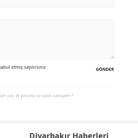
abul etmiş sayılırsınız
GÖNDER
yorum yok, ilk yorumu siz yazın, tartışalım *
Diyarbakır Haberleri