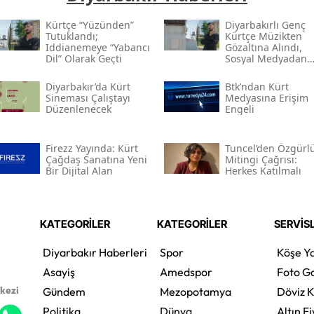
Kürtçe “yüzünden”
Diyarbakırlı Genç
Tutuklandı;
Kürtçe Müzikten
Iddianemeye “yabancı
Gözaltına Alındı,
Dil” Olarak Geçti
Sosyal Medyadan
Tutuklandı
Diyarbakır’da Kürt
Btk’ndan Kürt
Sineması Çalıştayı
Medyasına Erişim
Düzenlenecek
Engeli
Firezz Yayında: Kürt
Tuncel’den Özgürl
Çağdaş Sanatına Yeni
Mitingi Çağrısı:
Bir Dijital Alan
Herkes Katılmalı
KATEGORİLER
KATEGORİLER
SERVİS
Diyarbakır Haberleri
Spor
Köşe Ya
Asayiş
Amedspor
Foto Ga
rkezi
Gündem
Mezopotamya
Döviz K
Politika
Dünya
Altın Fi