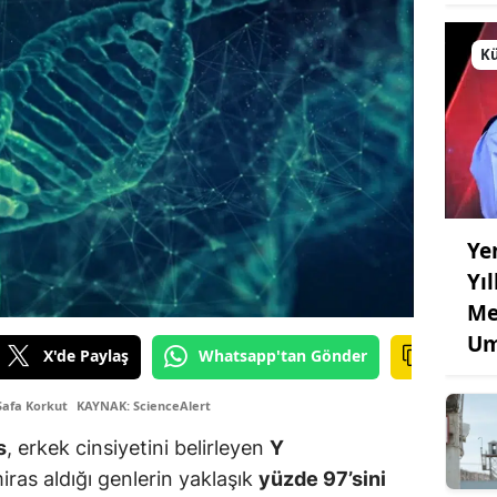
Kü
Ye
Yı
Me
Um
X'de Paylaş
Whatsapp'tan Gönder
Safa Korkut
KAYNAK: ScienceAlert
s
, erkek cinsiyetini belirleyen
Y
iras aldığı genlerin yaklaşık
yüzde 97’sini