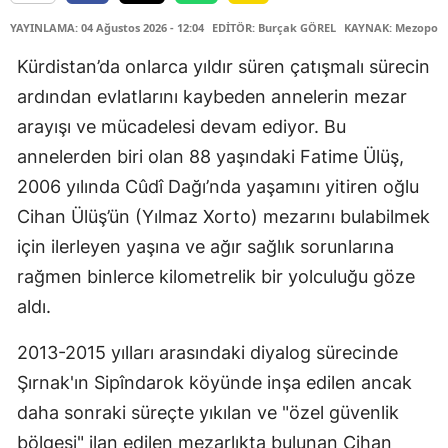
YAYINLAMA: 04 Ağustos 2026 - 12:04
EDİTÖR: Burçak GÖREL
KAYNAK: Mezopota
Kürdistan’da onlarca yıldır süren çatışmalı sürecin
ardından evlatlarını kaybeden annelerin mezar
arayışı ve mücadelesi devam ediyor. Bu
annelerden biri olan 88 yaşındaki Fatime Ülüş,
2006 yılında Cûdî Dağı’nda yaşamını yitiren oğlu
Cihan Ülüş’ün (Yılmaz Xorto) mezarını bulabilmek
için ilerleyen yaşına ve ağır sağlık sorunlarına
rağmen binlerce kilometrelik bir yolculuğu göze
aldı.
2013-2015 yılları arasındaki diyalog sürecinde
Şırnak'ın Sipîndarok köyünde inşa edilen ancak
daha sonraki süreçte yıkılan ve "özel güvenlik
bölgesi" ilan edilen mezarlıkta bulunan Cihan