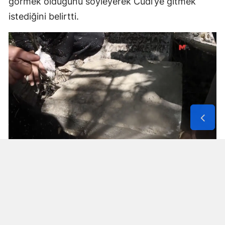
görmek olduğunu söyleyerek Cûdî’ye gitmek
istediğini belirtti.
Solunum Cihazıyla 6 Günde 4 Bin
600 Kilometre
Annenin sağlık durumunun seyahate
elvermesiyle birlikte Mehmet ve Hasan Ülüş ile