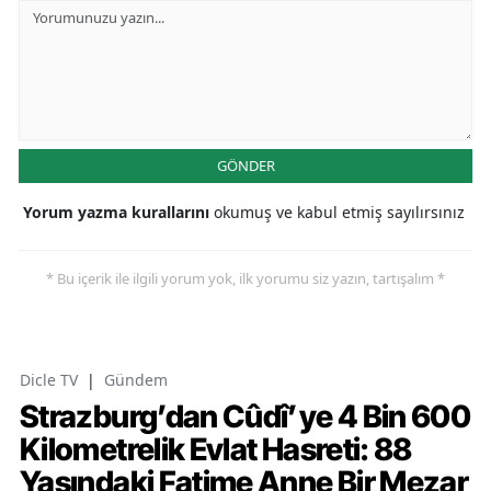
GÖNDER
Yorum yazma kurallarını
okumuş ve kabul etmiş sayılırsınız
* Bu içerik ile ilgili yorum yok, ilk yorumu siz yazın, tartışalım *
Dicle TV
|
Gündem
Strazburg’dan Cûdî’ye 4 Bin 600
Kilometrelik Evlat Hasreti: 88
Yaşındaki Fatime Anne Bir Mezar