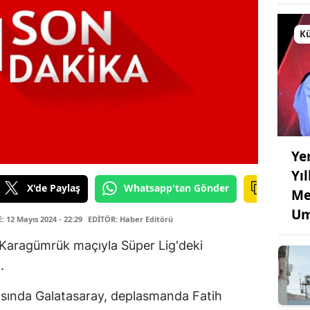
Kü
Ye
Yı
X'de Paylaş
Whatsapp'tan Gönder
Me
Um
12 Mayıs 2024 - 22:29
EDİTÖR: Haber Editörü
 Karagümrük maçıyla Süper Lig'deki
.
tasında Galatasaray, deplasmanda Fatih