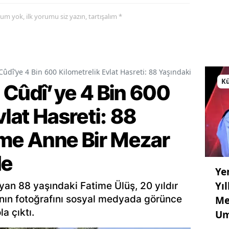
yorum yok, ilk yorumu siz yazın, tartışalım *
Cûdî’ye 4 Bin 600 Kilometrelik Evlat Hasreti: 88 Yaşındaki Fatime A
Kü
 Cûdî’ye 4 Bin 600
vlat Hasreti: 88
ime Anne Bir Mezar
de
Ye
Yı
an 88 yaşındaki Fatime Ülüş, 20 yıldır
ının fotoğrafını sosyal medyada görünce
Me
a çıktı.
Um