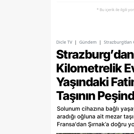
* Bu içerik ile ilgili 
Dicle TV
|
Gündem
|
Strazburg’dan 
Strazburg’dan
Kilometrelik E
Yaşındaki Fat
Taşının Peşin
Solunum cihazına bağlı yaşay
aradığı oğluna ait mezar taş
Fransa'dan Şırnak’a doğru yol