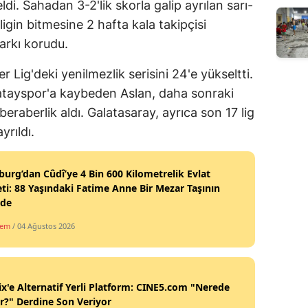
di. Sahadan 3-2'lik skorla galip ayrılan sarı-
 ligin bitmesine 2 hafta kala takipçisi
arkı korudu.
 Lig'deki yenilmezlik serisini 24'e yükseltti.
 Hatayspor'a kaybeden Aslan, daha sonraki
eraberlik aldı. Galatasaray, ayrıca son 17 lig
yrıldı.
burg’dan Cûdî’ye 4 Bin 600 Kilometrelik Evlat
ti: 88 Yaşındaki Fatime Anne Bir Mezar Taşının
nde
dem
/ 04 Ağustos 2026
ix'e Alternatif Yerli Platform: CINE5.com "Nerede
ir?" Derdine Son Veriyor