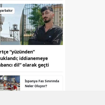
yarbakır
rtçe “yüzünden”
tuklandı; iddianemeye
abancı dil” olarak geçti
İspanya Fas Sınırında
Neler Oluyor?
"Kürt İllerindeki