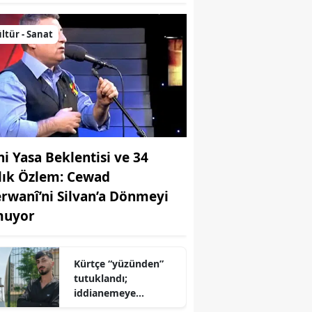
ltür - Sanat
ni Yasa Beklentisi ve 34
llık Özlem: Cewad
rwanî’ni Silvan’a Dönmeyi
uyor
Kürtçe “yüzünden”
tutuklandı;
iddianemeye
“yabancı dil” olarak