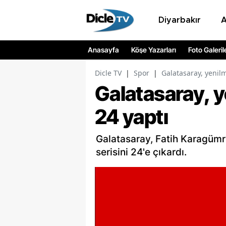
Diyarbakır
Anasayfa
Köşe Yazarları
Foto Galeril
Dicle TV
|
Spor
|
Galatasaray, yenilm
Galatasaray, y
24 yaptı
Galatasaray, Fatih Karagümr
serisini 24'e çıkardı.