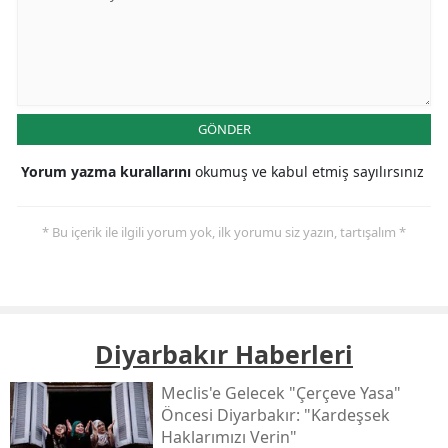
GÖNDER
Yorum yazma kurallarını
okumuş ve kabul etmiş sayılırsınız
* Bu içerik ile ilgili yorum yok, ilk yorumu siz yazın, tartışalım *
Diyarbakır Haberleri
Meclis'e Gelecek "çerçeve Yasa"
Öncesi Diyarbakır: "kardeşsek
Haklarımızı Verin"