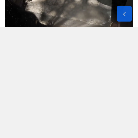
Solunum Cihazıyla 6 Günde 4 Bin
600 Kilometre
Annenin sağlık durumunun seyahate
elvermesiyle birlikte Mehmet ve Hasan Ülüş ile
Elif ve Sultan Yakışan kardeşler, 27 Temmuz’da
annelerini yanlarına alarak bir karavanla
Strazburg’tan yola çıktı. Kalp, tansiyon ve KOAH
hastası olan Fatime Ülüş, karavanın içine kurulan
yatakta solunum cihazına bağlı şekilde 6 gün
boyunca 4 bin 600 kilometre yol katetti.