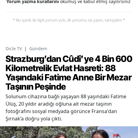
Yorum yazma kurallarını
okumuş ve kabul etmiş sayılırsınız
* Bu içerik ile ilgili yorum yok, ilk yorumu siz yazın, tartışalım *
Dicle TV
|
Gündem
Strazburg’dan Cûdî’ye 4 Bin 600
Kilometrelik Evlat Hasreti: 88
Yaşındaki Fatime Anne Bir Mezar
Taşının Peşinde
Solunum cihazına bağlı yaşayan 88 yaşındaki Fatime
Ülüş, 20 yıldır aradığı oğluna ait mezar taşının
fotoğrafını sosyal medyada görünce Fransa'dan
Şırnak’a doğru yola çıktı.