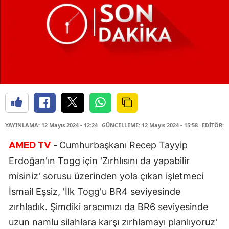
YAYINLAMA: 12 Mayıs 2024 - 12:24
GÜNCELLEME: 12 Mayıs 2024 - 15:58
EDİTÖR: H
-
Cumhurbaşkanı Recep Tayyip
AMED
TV
Erdoğan'ın Togg için 'Zırhlısını da yapabilir
misiniz' sorusu üzerinden yola çıkan işletmeci
İsmail Eşsiz, 'İlk Togg'u BR4 seviyesinde
zırhladık. Şimdiki aracımızı da BR6 seviyesinde
uzun namlu silahlara karşı zırhlamayı planlıyoruz'