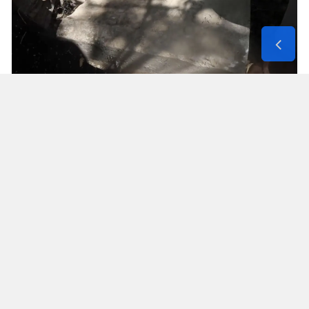
Solunum Cihazıyla 6 Günde 4 Bin
600 Kilometre
Annenin sağlık durumunun seyahate
elvermesiyle birlikte Mehmet ve Hasan Ülüş ile
Elif ve Sultan Yakışan kardeşler, 27 Temmuz’da
annelerini yanlarına alarak bir karavanla
Strazburg’tan yola çıktı. Kalp, tansiyon ve KOAH
hastası olan Fatime Ülüş, karavanın içine kurulan
yatakta solunum cihazına bağlı şekilde 6 gün