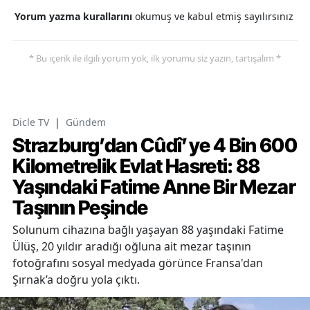
Yorum yazma kurallarını
okumuş ve kabul etmiş sayılırsınız
* Bu içerik ile ilgili yorum yok, ilk yorumu siz yazın, tartışalım *
Dicle TV
|
Gündem
Strazburg’dan Cûdî’ye 4 Bin 600
Kilometrelik Evlat Hasreti: 88
Yaşındaki Fatime Anne Bir Mezar
Taşının Peşinde
Solunum cihazına bağlı yaşayan 88 yaşındaki Fatime
Ülüş, 20 yıldır aradığı oğluna ait mezar taşının
fotoğrafını sosyal medyada görünce Fransa'dan
Şırnak’a doğru yola çıktı.