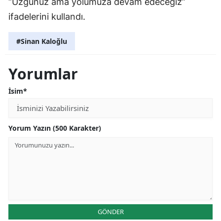
“Üzgünüz ama yolumuza devam edeceğiz”
ifadelerini kullandı.
#Sinan Kaloğlu
Yorumlar
İsim*
Yorum Yazın (500 Karakter)
GÖNDER