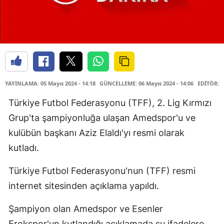
YAYINLAMA: 05 Mayıs 2024 - 14:18
GÜNCELLEME: 06 Mayıs 2024 - 14:06
EDİTÖR: H
Türkiye Futbol Federasyonu (TFF), 2. Lig Kırmızı
Grup'ta şampiyonluğa ulaşan Amedspor'u ve
kulübün başkanı Aziz Elaldı'yı resmi olarak
kutladı.
Türkiye Futbol Federasyonu'nun (TFF) resmi
internet sitesinden açıklama yapıldı.
Şampiyon olan Amedspor ve Esenler
Erokspor'un kutlandığı açıklamada şu ifadelere