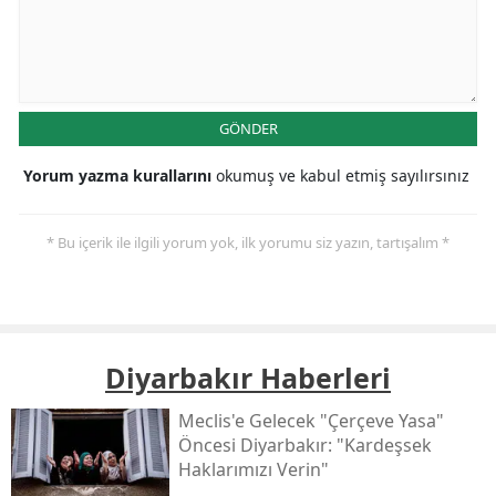
GÖNDER
Yorum yazma kurallarını
okumuş ve kabul etmiş sayılırsınız
* Bu içerik ile ilgili yorum yok, ilk yorumu siz yazın, tartışalım *
Diyarbakır Haberleri
Meclis'e Gelecek "çerçeve Yasa"
Öncesi Diyarbakır: "kardeşsek
Haklarımızı Verin"