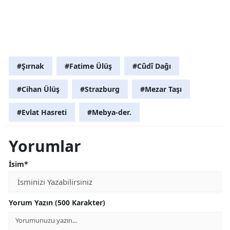
#Şırnak
#Fatime Ülüş
#Cûdî Dağı
#Cihan Ülüş
#Strazburg
#Mezar Taşı
#Evlat Hasreti
#Mebya-der.
Yorumlar
İsim*
Yorum Yazın (500 Karakter)