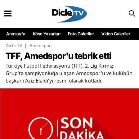
Anasayfa
Köşe Yazarları
Foto Galeriler
Video Galeriler
Dicle TV
|
Amedspor
TFF, Amedspor'u tebrik etti
Türkiye Futbol Federasyonu (TFF), 2. Lig Kırmızı
Grup'ta şampiyonluğa ulaşan Amedspor'u ve kulübün
başkanı Aziz Elaldı'yı resmi olarak kutladı.