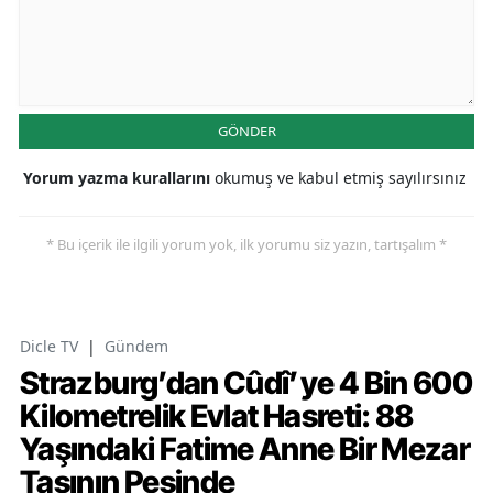
GÖNDER
Yorum yazma kurallarını
okumuş ve kabul etmiş sayılırsınız
* Bu içerik ile ilgili yorum yok, ilk yorumu siz yazın, tartışalım *
Dicle TV
|
Gündem
Strazburg’dan Cûdî’ye 4 Bin 600
Kilometrelik Evlat Hasreti: 88
Yaşındaki Fatime Anne Bir Mezar
Taşının Peşinde