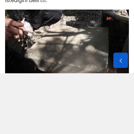
istediğini belirtti.
Solunum Cihazıyla 6 Günde 4 Bin
600 Kilometre
Annenin sağlık durumunun seyahate
elvermesiyle birlikte Mehmet ve Hasan Ülüş ile
Elif ve Sultan Yakışan kardeşler, 27 Temmuz’da