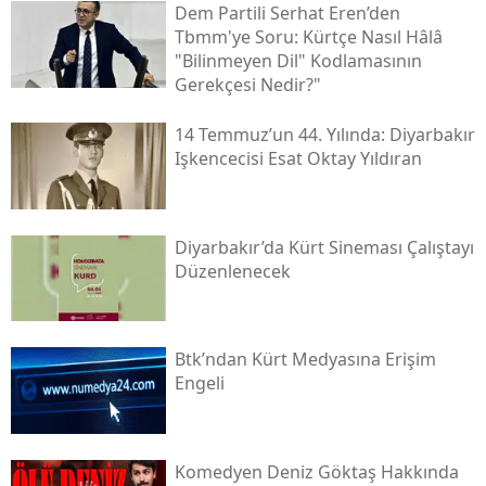
Dem Partili Serhat Eren’den
Tbmm'ye Soru: Kürtçe Nasıl Hâlâ
"bilinmeyen Dil" Kodlamasının
Gerekçesi Nedir?"
14 Temmuz’un 44. Yılında: Diyarbakır
Işkencecisi Esat Oktay Yıldıran
Diyarbakır’da Kürt Sineması Çalıştayı
Düzenlenecek
Btk’ndan Kürt Medyasına Erişim
Engeli
Komedyen Deniz Göktaş Hakkında