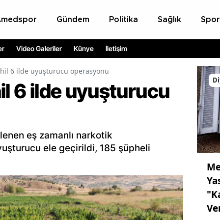
Amedspor
Gündem
Politika
Sağlık
Spor
er
Video Galeriler
Künye
İletişim
ahil 6 ilde uyuşturucu operasyonu
Di
il 6 ilde uyuşturucu
nlenen eş zamanlı narkotik
uşturucu ele geçirildi, 185 şüpheli
Me
Ya
"K
Ve