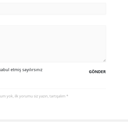
abul etmiş sayılırsınız
GÖNDER
yorum yok, ilk yorumu siz yazın, tartışalım *