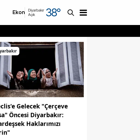
38
°
Diyarbakır
Ekonomi
Asayiş
Açık
yarbakır
clis'e Gelecek "Çerçeve
sa" Öncesi Diyarbakır:
ardeşsek Haklarımızı
rin"