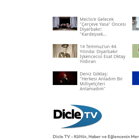
Meclis'e Gelecek
"çerçeve Yasa" Öncesi
Diyarbakır:
"kardeşsek
Haklarımızı Verin"
14 Temmuz’un 44.
Yılında: Diyarbakır
Işkencecisi Esat Oktay
Yıldıran
Deniz Göktaş:
"herkesi Anladım Bir
Milliyetçileri
Anlamadım"
Dicle TV - Kültür, Haber ve Eğlencenin Me