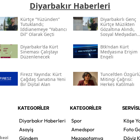
Diyarbakır Haberleri
Kürtçe “yüzünden”
Diyarbakırlı Genç
Tutuklandı;
Kürtçe Müzikten
Iddianemeye “yabancı
Gözaltına Alındı,
Dil” Olarak Geçti
Sosyal Medyadan
Tutuklandı
Diyarbakır’da Kürt
Btk’ndan Kürt
Sineması Çalıştayı
Medyasına Erişim
Düzenlenecek
Engeli
Firezz Yayında: Kürt
Tuncel’den Özgürl
Çağdaş Sanatına Yeni
Mitingi Çağrısı:
Bir Dijital Alan
Herkes Katılmalı
KATEGORİLER
KATEGORİLER
SERVİS
Diyarbakır Haberleri
Spor
Köşe Ya
Asayiş
Amedspor
Foto Ga
rkezi
Gündem
Mezopotamya
Döviz K