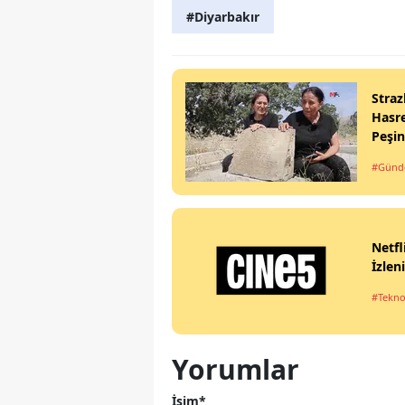
#Diyarbakır
Straz
Hasre
Peşi
#Gün
Netfl
İzlen
#Tekno
Yorumlar
İsim*