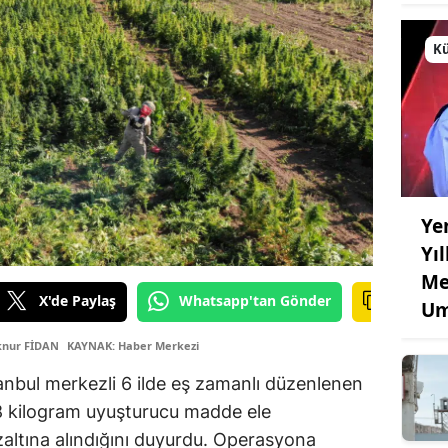
Kü
Ye
Yı
Me
X'de Paylaş
Whatsapp'tan Gönder
Um
lknur FİDAN
KAYNAK: Haber Merkezi
İstanbul merkezli 6 ilde eş zamanlı düzenlenen
8 kilogram uyuşturucu madde ele
özaltına alındığını duyurdu. Operasyona