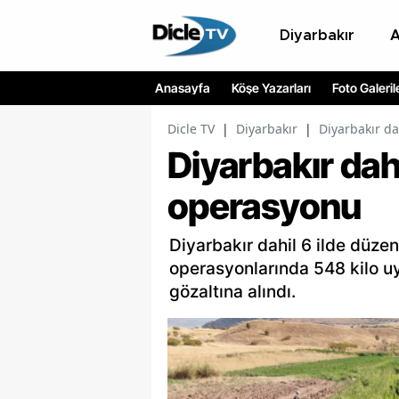
Diyarbakır
Anasayfa
Köşe Yazarları
Foto Galeril
Dicle TV
|
Diyarbakır
|
Diyarbakır d
Diyarbakır dah
operasyonu
Diyarbakır dahil 6 ilde düze
operasyonlarında 548 kilo uy
gözaltına alındı.