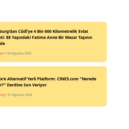
burg’dan Cûdî’ye 4 Bin 600 Kilometrelik Evlat
ti: 88 Yaşındaki Fatime Anne Bir Mezar Taşının
nde
dem
/ 04 Ağustos 2026
ix'e Alternatif Yerli Platform: CINE5.com "Nerede
ir?" Derdine Son Veriyor
loji
/ 01 Ağustos 2026