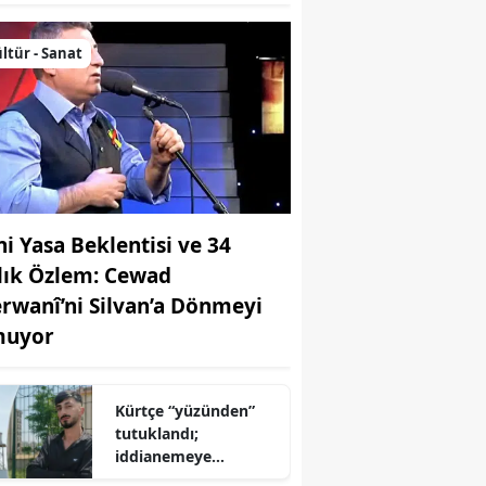
ltür - Sanat
ni Yasa Beklentisi ve 34
llık Özlem: Cewad
rwanî’ni Silvan’a Dönmeyi
uyor
Kürtçe “yüzünden”
tutuklandı;
iddianemeye
“yabancı dil” olarak