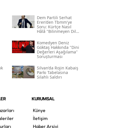
Dem Partili Serhat
Eren’den Tbmm'ye
Soru: Kürtçe Nasıl
Hâlâ "bilinmeyen Dil"
Kodlamasının
Gerekçesi Nedir?"
Komedyen Deniz
Göktaş Hakkında "dini
Değerleri Aşağılama"
Soruşturması
ük
Silvan’da Rojin Kabaiş
Parkı Tabelasına
Silahlı Saldırı
LER
KURUMSAL
zarları
Künye
leriler
İletişim
urları
Haber Arşivi