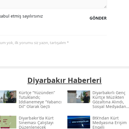
abul etmiş sayılırsınız
GÖNDER
yorum yok, ilk yorumu siz yazın, tartışalım *
Diyarbakır Haberleri
Kürtçe “yüzünden”
Diyarbakırlı Genç
Tutuklandı;
Kürtçe Müzikten
Iddianemeye “yabancı
Gözaltına Alındı,
Dil” Olarak Geçti
Sosyal Medyadan
Tutuklandı
Diyarbakır’da Kürt
Btk’ndan Kürt
Sineması Çalıştayı
Medyasına Erişim
Düzenlenecek
Engeli