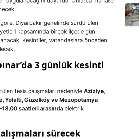
ileri uygulanacağını duyurdu. Onlarca mahalle
necek.
göre, Diyarbakır genelinde sürdürülen
iyetleri kapsamında birçok ilçede gün
şanacak. Kesintiler, vatandaşlara önceden
ülecek.
ınar’da 3 günlük kesinti
tülen tesis çalışmaları nedeniyle
Aziziye,
pe, Yolaltı, Güzelköy ve Mezopotamya
18.00 saatleri arasında
elektrik
çalışmaları sürecek