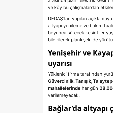
arasında planlı elektrik kesint
ve köy bu çalışmalardan etkile
DEDAŞ’tan yapılan açıklamaya 
altyapı yenileme ve bakım faal
boyunca sürecek kesintiler ya
bildirilerek planlı şekilde yürüt
Yenişehir ve Kayap
uyarısı
Yüklenici firma tarafından yürü
Güvercinlik, Tanışık, Talayte
mahallelerinde
her gün
08.00–
verilemeyecek.
Bağlar’da altyapı 