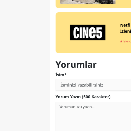
Netfl
İzlen
#Tekno
Yorumlar
İsim*
Yorum Yazın (500 Karakter)