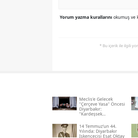
Yorum yazma kurallarını
okumuş ve k
* Bu içerik ile ilgili 
Meclis'e Gelecek
"çerçeve Yasa" Öncesi
Diyarbakır:
"kardeşsek
Haklarımızı Verin"
14 Temmuz’un 44.
Yılında: Diyarbakır
Işkencecisi Esat Oktay