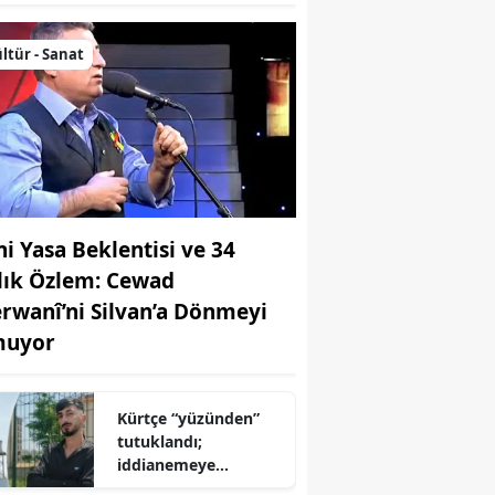
ltür - Sanat
ni Yasa Beklentisi ve 34
llık Özlem: Cewad
rwanî’ni Silvan’a Dönmeyi
uyor
Kürtçe “yüzünden”
tutuklandı;
iddianemeye
“yabancı dil” olarak