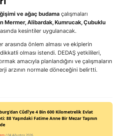
rı
değişimi ve ağaç budama
çalışmaları
un Mermer, Alibardak, Kumrucak, Çubuklu
asında kesintiler uygulanacak.
er arasında önlem alması ve ekiplerin
ikkatli olması istendi. DEDAŞ yetkilileri,
rtırmak amacıyla planlandığını ve çalışmaların
i arzının normale döneceğini belirtti.
burg’dan Cûdî’ye 4 Bin 600 Kilometrelik Evlat
ti: 88 Yaşındaki Fatime Anne Bir Mezar Taşının
nde
dem
/ 04 Ağustos 2026