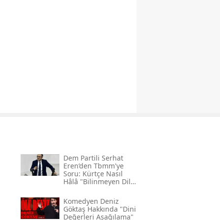
Dem Partili Serhat
Eren’den Tbmm'ye
Soru: Kürtçe Nasıl
Hâlâ "bilinmeyen Dil"
Kodlamasının
Gerekçesi Nedir?"
Komedyen Deniz
Göktaş Hakkında "dini
Değerleri Aşağılama"