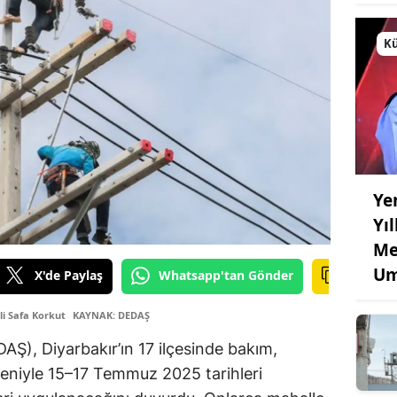
Kü
Ye
Yı
Me
Um
X'de Paylaş
Whatsapp'tan Gönder
li Safa Korkut
KAYNAK: DEDAŞ
DAŞ), Diyarbakır’ın 17 ilçesinde bakım,
deniyle 15–17 Temmuz 2025 tarihleri