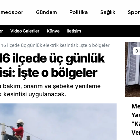
Amedspor
Gündem
Politika
Sağlık
Spor
er
Video Galeriler
Künye
İletişim
16 ilçede üç günlük elektrik kesintisi: İşte o bölgeler
Di
16 ilçede üç günlük
isi: İşte o bölgeler
de bakım, onarım ve şebeke yenileme
k kesintisi uygulanacak.
Me
Ya
"K
Ve