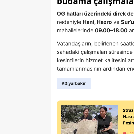
budama çalışmala
OG hatları üzerindeki direk 
nedeniyle
Hani, Hazro
ve
Sur’
mahallelerinde
09.00–18.00
ar
Vatandaşların, belirlenen saatl
sahadaki çalışmaları süresince d
kesintilerin hizmet kalitesini a
tamamlanmasının ardından enerj
#Diyarbakır
Straz
Hasre
Peşi
#Gün