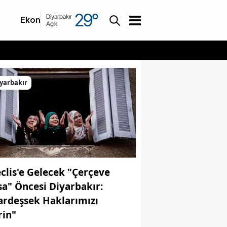
29
°
Diyarbakır
Ekonomi
Asayiş
Açık
yarbakır
clis'e Gelecek "Çerçeve
sa" Öncesi Diyarbakır:
ardeşsek Haklarımızı
rin"