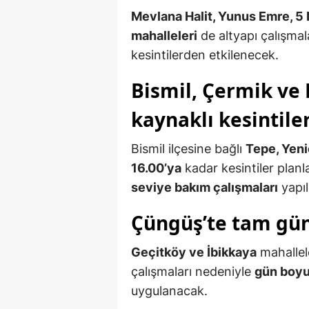
Mevlana Halit, Yunus Emre, 5
mahalleleri
de altyapı çalışma
kesintilerden etkilenecek.
Bismil, Çermik ve
kaynaklı kesintile
Bismil ilçesine bağlı
Tepe, Yeni
16.00’ya
kadar kesintiler planl
seviye bakım çalışmaları
yapıl
Çüngüş’te tam gün
Geçitköy ve İbikkaya
mahallel
çalışmaları nedeniyle
gün boyu
uygulanacak.