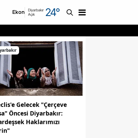
24
°
Diyarbakır
Ekonomi
Asayiş
Açık
yarbakır
clis'e Gelecek "Çerçeve
sa" Öncesi Diyarbakır:
ardeşsek Haklarımızı
rin"