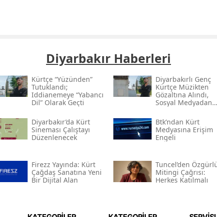
Diyarbakır Haberleri
Kürtçe “yüzünden”
Diyarbakırlı Genç
Tutuklandı;
Kürtçe Müzikten
Iddianemeye “yabancı
Gözaltına Alındı,
Dil” Olarak Geçti
Sosyal Medyadan
Tutuklandı
Diyarbakır’da Kürt
Btk’ndan Kürt
Sineması Çalıştayı
Medyasına Erişim
Düzenlenecek
Engeli
Firezz Yayında: Kürt
Tuncel’den Özgürl
Çağdaş Sanatına Yeni
Mitingi Çağrısı:
Bir Dijital Alan
Herkes Katılmalı
KATEGORİLER
KATEGORİLER
SERVİS