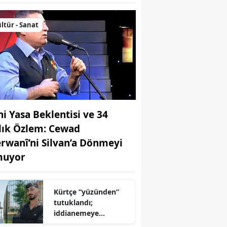
ltür - Sanat
ni Yasa Beklentisi ve 34
llık Özlem: Cewad
rwanî’ni Silvan’a Dönmeyi
uyor
Kürtçe “yüzünden”
tutuklandı;
iddianemeye
“yabancı dil” olarak