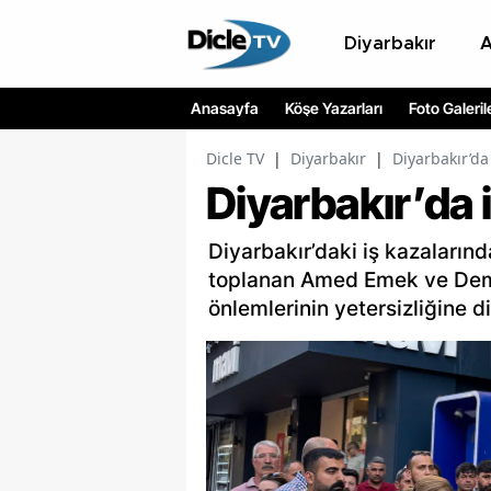
Diyarbakır
Anasayfa
Köşe Yazarları
Foto Galeril
Dicle TV
|
Diyarbakır
|
Diyarbakır’da
Diyarbakır’da 
Diyarbakır’daki iş kazaların
toplanan Amed Emek ve Demo
önlemlerinin yetersizliğine d