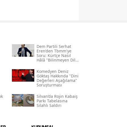
Dem Partili Serhat
Eren’den Tbmm'ye
Soru: Kürtçe Nasıl
Hâlâ "bilinmeyen Dil"
Kodlamasının
Gerekçesi Nedir?"
Komedyen Deniz
Göktaş Hakkında "dini
Değerleri Aşağılama"
Soruşturması
ük
Silvan’da Rojin Kabaiş
Parkı Tabelasına
Silahlı Saldırı
LER
KURUMSAL