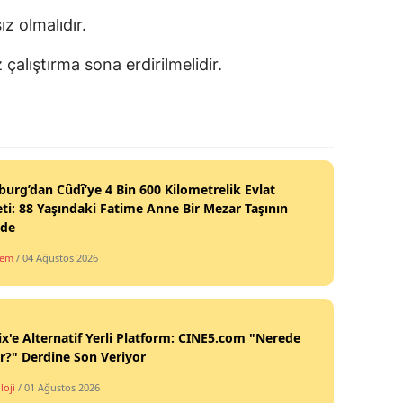
z olmalıdır.
alıştırma sona erdirilmelidir.
burg’dan Cûdî’ye 4 Bin 600 Kilometrelik Evlat
ti: 88 Yaşındaki Fatime Anne Bir Mezar Taşının
nde
dem
/ 04 Ağustos 2026
ix'e Alternatif Yerli Platform: CINE5.com "Nerede
ir?" Derdine Son Veriyor
loji
/ 01 Ağustos 2026