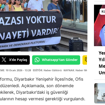
Kü
Ye
Yı
X'de Paylaş
Whatsapp'tan Gönder
Me
E: 10 Ocak 2026 - 13:28
EDİTÖR: Haber Editörü
KAYNAK: Haber Merkezi
Um
rmu, Diyarbakır Yenişehir İlçesi’nde, Ofis
ı düzenledi. Açıklamada, son dönemde
ilerek, Diyarbakır’daki iş güvenliği
mlularının hesap vermesi gerektiği vurgulandı.