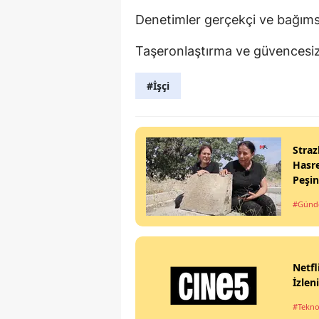
Denetimler gerçekçi ve bağımsı
Taşeronlaştırma ve güvencesiz ç
#İşçi
Straz
Hasre
Peşi
#Gün
Netfl
İzlen
#Tekno