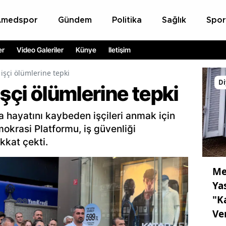
Amedspor
Gündem
Politika
Sağlık
Spor
er
Video Galeriler
Künye
İletişim
 işçi ölümlerine tepki
Di
işçi ölümlerine tepki
da hayatını kaybeden işçileri anmak için
krasi Platformu, iş güvenliği
ikkat çekti.
Me
Ya
"K
Ve