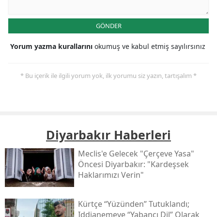
GÖNDER
Yorum yazma kurallarını
okumuş ve kabul etmiş sayılırsınız
* Bu içerik ile ilgili yorum yok, ilk yorumu siz yazın, tartışalım *
Diyarbakır Haberleri
Meclis'e Gelecek "çerçeve Yasa"
Öncesi Diyarbakır: "kardeşsek
Haklarımızı Verin"
Kürtçe “yüzünden” Tutuklandı;
Iddianemeye “yabancı Dil” Olarak