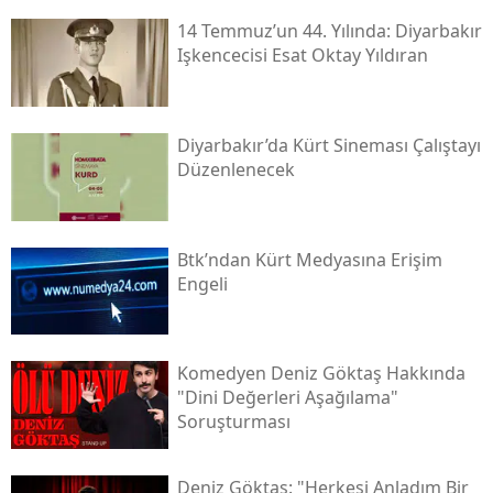
14 Temmuz’un 44. Yılında: Diyarbakır
Işkencecisi Esat Oktay Yıldıran
Diyarbakır’da Kürt Sineması Çalıştayı
Düzenlenecek
Btk’ndan Kürt Medyasına Erişim
Engeli
Komedyen Deniz Göktaş Hakkında
"dini Değerleri Aşağılama"
Soruşturması
Deniz Göktaş: "herkesi Anladım Bir