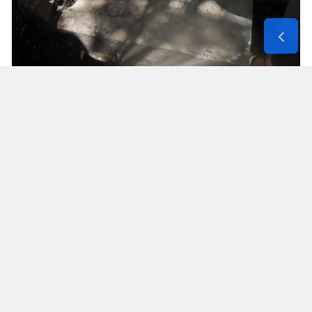
Solunum Cihazıyla 6 Günde 4 Bin
600 Kilometre
Annenin sağlık durumunun seyahate
elvermesiyle birlikte Mehmet ve Hasan Ülüş ile
Elif ve Sultan Yakışan kardeşler, 27 Temmuz’da
annelerini yanlarına alarak bir karavanla
Strazburg’tan yola çıktı. Kalp, tansiyon ve KOAH
hastası olan Fatime Ülüş, karavanın içine kurulan
yatakta solunum cihazına bağlı şekilde 6 gün
boyunca 4 bin 600 kilometre yol katetti.