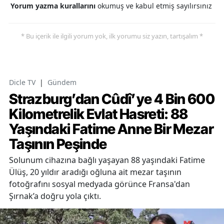
Yorum yazma kurallarını
okumuş ve kabul etmiş sayılırsınız
* Bu içerik ile ilgili yorum yok, ilk yorumu siz yazın, tartışalım *
Dicle TV
|
Gündem
Strazburg’dan Cûdî’ye 4 Bin 600
Kilometrelik Evlat Hasreti: 88
Yaşındaki Fatime Anne Bir Mezar
Taşının Peşinde
Solunum cihazına bağlı yaşayan 88 yaşındaki Fatime
Ülüş, 20 yıldır aradığı oğluna ait mezar taşının
fotoğrafını sosyal medyada görünce Fransa'dan
Şırnak’a doğru yola çıktı.