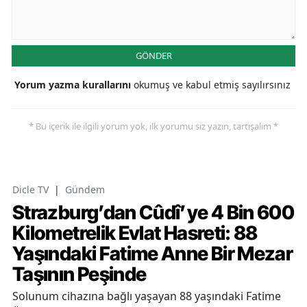
GÖNDER
Yorum yazma kurallarını
okumuş ve kabul etmiş sayılırsınız
* Bu içerik ile ilgili yorum yok, ilk yorumu siz yazın, tartışalım *
Dicle TV
|
Gündem
Strazburg’dan Cûdî’ye 4 Bin 600
Kilometrelik Evlat Hasreti: 88
Yaşındaki Fatime Anne Bir Mezar
Taşının Peşinde
Solunum cihazına bağlı yaşayan 88 yaşındaki Fatime