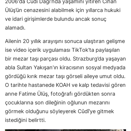
2006'da Cûdî Dağı'nda yaşamını yitiren Cihan
Ülüş’ün cenazesini alabilmek için yıllarca hukuki
ve idari girişimlerde bulundu ancak sonuç
alamadı.
Ailenin 20 yıllık arayışını sonuca ulaştıran gelişme
ise video içerik uygulaması TikTok’ta paylaşılan
bir mezar taşı parçası oldu. Strazburg’da yaşayan
abla Sultan Yakışan'ın kiracısının sosyal medyada
gördüğü kırık mezar taşı görseli aileye umut oldu.
O tarihte hastanede KOAH ve kalp tedavisi gören
anne Fatime Ülüş, fotoğrafı gördükten sonra
çocuklarına son dileğinin oğlunun mezarını
görmek olduğunu söyleyerek Cûdî’ye gitmek
istediğini belirtti.