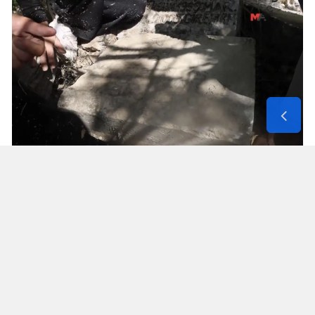
Solunum Cihazıyla 6 Günde 4 Bin
600 Kilometre
Annenin sağlık durumunun seyahate
elvermesiyle birlikte Mehmet ve Hasan Ülüş ile
Elif ve Sultan Yakışan kardeşler, 27 Temmuz’da
annelerini yanlarına alarak bir karavanla