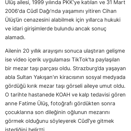
Ülüş ailesi, 1999 yılında PKK'ye katılan ve 31 Mart
2006'da Cûdî Dağı'nda yaşamını yitiren Cihan
Ülüş’ün cenazesini alabilmek için yıllarca hukuki
ve idari girişimlerde bulundu ancak sonuç
alamadı.
Ailenin 20 yıllık arayışını sonuca ulaştıran gelişme
ise video içerik uygulaması TikTok’ta paylaşılan
bir mezar taşı parçası oldu. Strazburg’da yaşayan
abla Sultan Yakışan'ın kiracısının sosyal medyada
gördüğü kırık mezar taşı görseli aileye umut oldu.
O tarihte hastanede KOAH ve kalp tedavisi gören
anne Fatime Ülüş, fotoğrafı gördükten sonra
çocuklarına son dileğinin oğlunun mezarını
görmek olduğunu söyleyerek Cûdî’ye gitmek
istediğini belirtti.