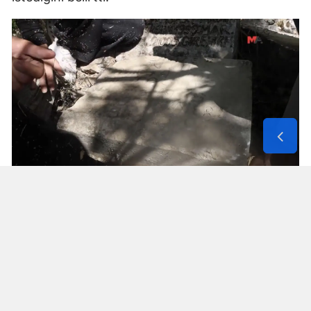
Solunum Cihazıyla 6 Günde 4 Bin
600 Kilometre
Annenin sağlık durumunun seyahate
elvermesiyle birlikte Mehmet ve Hasan Ülüş ile
Elif ve Sultan Yakışan kardeşler, 27 Temmuz’da