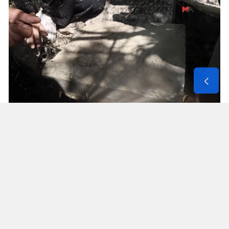
Solunum Cihazıyla 6 Günde 4 Bin
600 Kilometre
Annenin sağlık durumunun seyahate
elvermesiyle birlikte Mehmet ve Hasan Ülüş ile
Elif ve Sultan Yakışan kardeşler, 27 Temmuz’da
annelerini yanlarına alarak bir karavanla