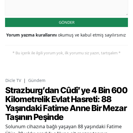
GÖNDER
Yorum yazma kurallarını
okumuş ve kabul etmiş sayılırsınız
* Bu içerik ile ilgili yorum yok, ilk yorumu siz yazın, tartışalım *
Dicle TV
|
Gündem
Strazburg’dan Cûdî’ye 4 Bin 600
Kilometrelik Evlat Hasreti: 88
Yaşındaki Fatime Anne Bir Mezar
Taşının Peşinde
Solunum cihazına bağlı yaşayan 88 yaşındaki Fatime