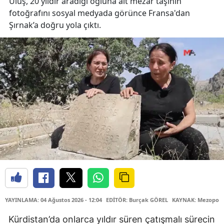
Ülüş, 20 yıldır aradığı oğluna ait mezar taşının
fotoğrafını sosyal medyada görünce Fransa'dan
Şırnak’a doğru yola çıktı.
YAYINLAMA: 04 Ağustos 2026 - 12:04
EDİTÖR: Burçak GÖREL
KAYNAK: Mezopota
Kürdistan’da onlarca yıldır süren çatışmalı sürecin