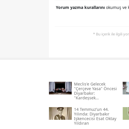
Yorum yazma kurallarını
okumuş ve k
* Bu içerik ile ilgili 
Meclis'e Gelecek
"çerçeve Yasa" Öncesi
Diyarbakır:
"kardeşsek
Haklarımızı Verin"
14 Temmuz’un 44.
Yılında: Diyarbakır
Işkencecisi Esat Oktay
Yıldıran