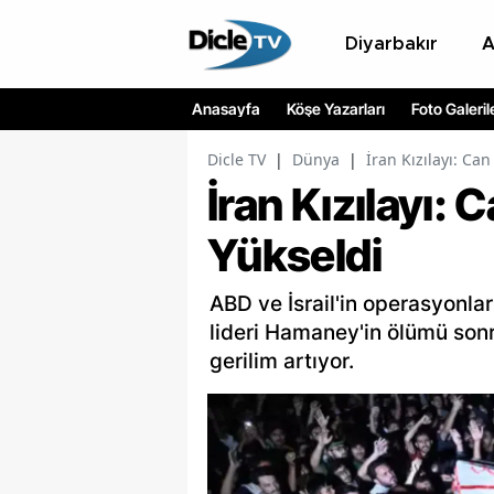
Diyarbakır
Anasayfa
Köşe Yazarları
Foto Galeril
Dicle TV
|
Dünya
|
İran Kızılayı: Can
İran Kızılayı:
Yükseldi
ABD ve İsrail'in operasyonlar
lideri Hamaney'in ölümü sonr
gerilim artıyor.