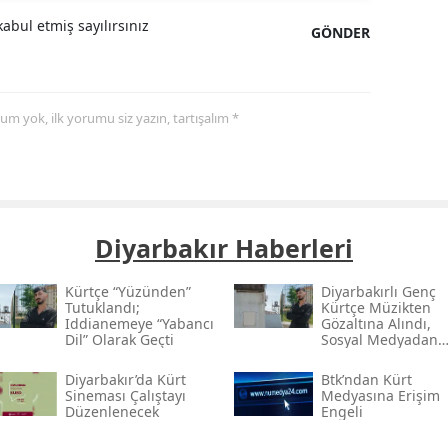
abul etmiş sayılırsınız
GÖNDER
yorum yok, ilk yorumu siz yazın, tartışalım *
Diyarbakır Haberleri
Kürtçe “yüzünden”
Diyarbakırlı Genç
Tutuklandı;
Kürtçe Müzikten
Iddianemeye “yabancı
Gözaltına Alındı,
Dil” Olarak Geçti
Sosyal Medyadan
Tutuklandı
Diyarbakır’da Kürt
Btk’ndan Kürt
Sineması Çalıştayı
Medyasına Erişim
Düzenlenecek
Engeli