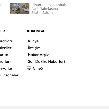
ük
Silvan’da Rojin Kabaiş
Parkı Tabelasına
Silahlı Saldırı
LER
KURUMSAL
zarları
Künye
leriler
İletişim
urları
Haber Arşivi
yatları
Son Dakika Haberleri
Fiyatları
Cine5
i Eczaneler