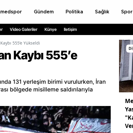
Amedspor
Gündem
Politika
Sağlık
Spor
er
Video Galeriler
Künye
İletişim
 Kaybı 555’e Yükseldi
Di
 Can Kaybı 555’e
ında 131 yerleşim birimi vurulurken, İran
ası bölgede misilleme saldırılarıyla
Me
Ya
"K
Ve