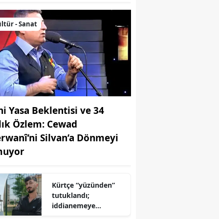
ltür - Sanat
ni Yasa Beklentisi ve 34
llık Özlem: Cewad
rwanî’ni Silvan’a Dönmeyi
uyor
Kürtçe “yüzünden”
tutuklandı;
iddianemeye
“yabancı dil” olarak