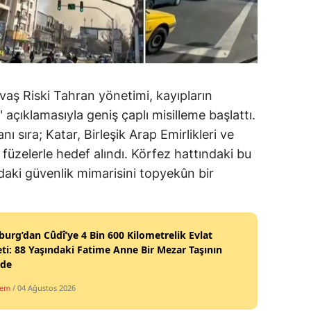
vaş Riski Tahran yönetimi, kayıpların
açıklamasıyla geniş çaplı misilleme başlattı.
anı sıra; Katar, Birleşik Arap Emirlikleri ve
füzelerle hedef alındı. Körfez hattındaki bu
aki güvenlik mimarisini topyekûn bir
burg’dan Cûdî’ye 4 Bin 600 Kilometrelik Evlat
ti: 88 Yaşındaki Fatime Anne Bir Mezar Taşının
nde
dem
/ 04 Ağustos 2026