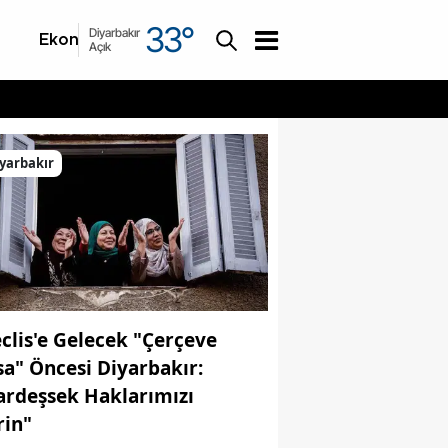
33
°
Diyarbakır
Ekonomi
Asayiş
Açık
yarbakır
clis'e Gelecek "Çerçeve
sa" Öncesi Diyarbakır:
ardeşsek Haklarımızı
rin"