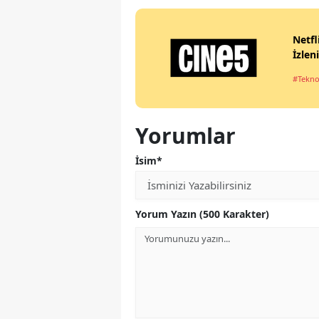
Netfl
İzlen
#Tekno
Yorumlar
İsim*
Yorum Yazın (500 Karakter)