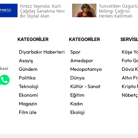
Firezz Yayında: Kürt
Tuncel’den Özgürl
Çağdaş Sanatına Yeni
Mitingi Çağrısı:
Bir Dijital Alan
Herkes Katılmalı
KATEGORİLER
KATEGORİLER
SERVİS
Diyarbakır Haberleri
Spor
Köşe Ya
Asayiş
Amedspor
Foto Ga
rkezi
Gündem
Mezopotamya
Döviz K
Politika
Dünya
Altın Fi
Teknoloji
Kültür - Sanat
Kripto 
Ekonomi
Eğitim
Nöbetç
Magazin
Kadın
Film izle
Ekoloji