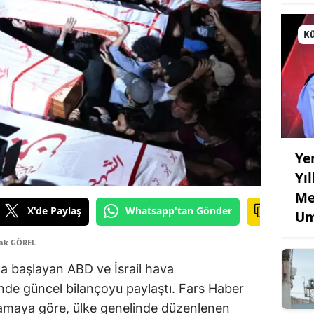
Kü
Ye
Yı
Me
X'de Paylaş
Whatsapp'tan Gönder
Um
çak GÖREL
ta başlayan ABD ve İsrail hava
de güncel bilançoyu paylaştı. Fars Haber
klamaya göre, ülke genelinde düzenlenen