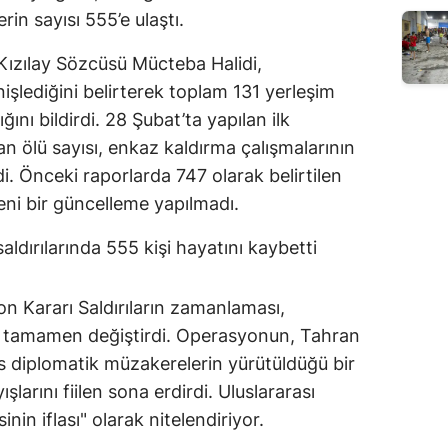
rin sayısı 555’e ulaştı.
 Kızılay Sözcüsü Mücteba Halidi,
şlediğini belirterek toplam 131 yerleşim
ını bildirdi. 28 Şubat’ta yapılan ilk
n ölü sayısı, enkaz kaldırma çalışmalarının
di. Önceki raporlarda 747 olarak belirtilen
yeni bir güncelleme yapılmadı.
 Kararı Saldırıların zamanlaması,
i tamamen değiştirdi. Operasyonun, Tahran
s diplomatik müzakerelerin yürütüldüğü bir
şlarını fiilen sona erdirdi. Uluslararası
nin iflası" olarak nitelendiriyor.