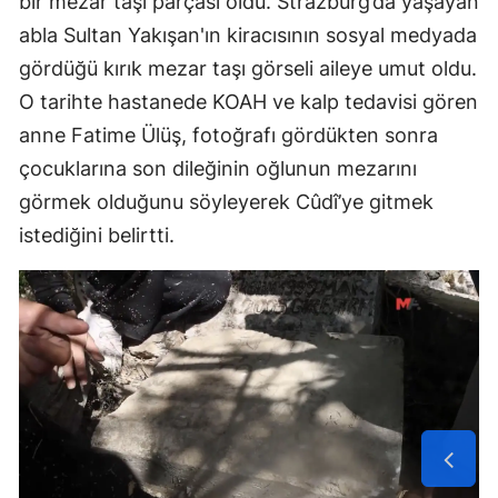
bir mezar taşı parçası oldu. Strazburg’da yaşayan
abla Sultan Yakışan'ın kiracısının sosyal medyada
gördüğü kırık mezar taşı görseli aileye umut oldu.
O tarihte hastanede KOAH ve kalp tedavisi gören
anne Fatime Ülüş, fotoğrafı gördükten sonra
çocuklarına son dileğinin oğlunun mezarını
görmek olduğunu söyleyerek Cûdî’ye gitmek
istediğini belirtti.