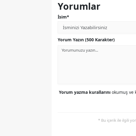
Yorumlar
İsim*
Yorum Yazın (500 Karakter)
Yorum yazma kurallarını
okumuş ve k
* Bu içerik ile ilgili 