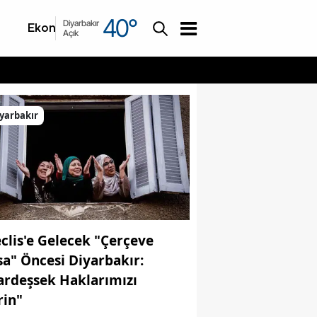
40
°
Diyarbakır
Ekonomi
Asayiş
Açık
yarbakır
clis'e Gelecek "Çerçeve
sa" Öncesi Diyarbakır:
ardeşsek Haklarımızı
rin"