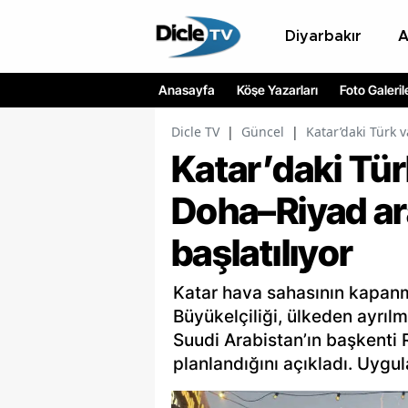
Diyarbakır
Anasayfa
Köşe Yazarları
Foto Galeril
Dicle TV
|
Güncel
|
Katar’daki Türk 
Katar’daki Tür
Doha–Riyad ar
başlatılıyor
Katar hava sahasının kapanm
Büyükelçiliği, ülkeden ayrılm
Suudi Arabistan’ın başkenti 
planlandığını açıkladı. Uygul