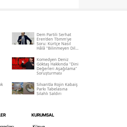
Dem Partili Serhat
Eren’den Tbmm'ye
Soru: Kürtçe Nasıl
Hâlâ "bilinmeyen Dil"
Kodlamasının
Gerekçesi Nedir?"
Komedyen Deniz
Göktaş Hakkında "dini
Değerleri Aşağılama"
Soruşturması
ük
Silvan’da Rojin Kabaiş
Parkı Tabelasına
Silahlı Saldırı
LER
KURUMSAL
zarları
Künye