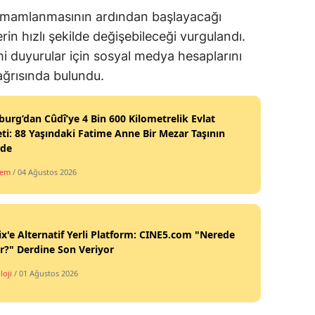
 tamamlanmasının ardından başlayacağı
erin hızlı şekilde değişebileceği vurgulandı.
mi duyurular için sosyal medya hesaplarını
ağrısında bulundu.
burg’dan Cûdî’ye 4 Bin 600 Kilometrelik Evlat
ti: 88 Yaşındaki Fatime Anne Bir Mezar Taşının
nde
dem
/ 04 Ağustos 2026
ix'e Alternatif Yerli Platform: CINE5.com "Nerede
ir?" Derdine Son Veriyor
loji
/ 01 Ağustos 2026