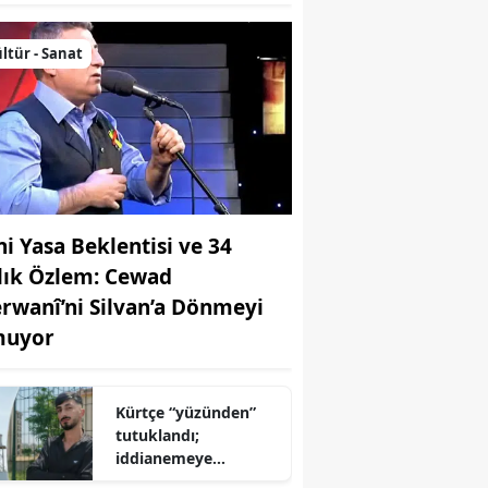
ltür - Sanat
ni Yasa Beklentisi ve 34
llık Özlem: Cewad
rwanî’ni Silvan’a Dönmeyi
uyor
Kürtçe “yüzünden”
tutuklandı;
iddianemeye
“yabancı dil” olarak