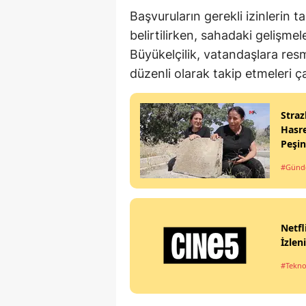
Başvuruların gerekli izinlerin
belirtilirken, sahadaki gelişmel
Büyükelçilik, vatandaşlara res
düzenli olarak takip etmeleri ç
Straz
Hasre
Peşi
#Gün
Netfl
İzlen
#Tekno