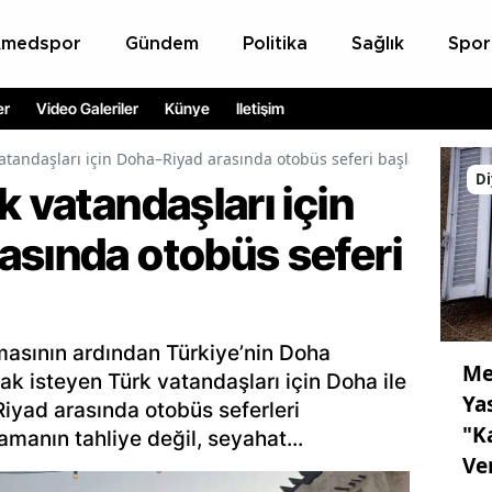
Amedspor
Gündem
Politika
Sağlık
Spor
er
Video Galeriler
Künye
İletişim
vatandaşları için Doha–Riyad arasında otobüs seferi başlatılıyor
Di
k vatandaşları için
asında otobüs seferi
asının ardından Türkiye’nin Doha
Me
ak isteyen Türk vatandaşları için Doha ile
Ya
Riyad arasında otobüs seferleri
"K
amanın tahliye değil, seyahat...
Ve