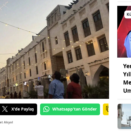
Kü
Ye
Yı
Me
Um
X'de Paylaş
Whatsapp'tan Gönder
at Akyol