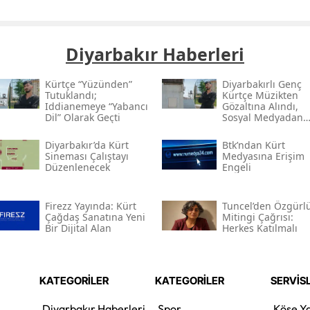
Diyarbakır Haberleri
Kürtçe “yüzünden”
Diyarbakırlı Genç
Tutuklandı;
Kürtçe Müzikten
Iddianemeye “yabancı
Gözaltına Alındı,
Dil” Olarak Geçti
Sosyal Medyadan
Tutuklandı
Diyarbakır’da Kürt
Btk’ndan Kürt
Sineması Çalıştayı
Medyasına Erişim
Düzenlenecek
Engeli
Firezz Yayında: Kürt
Tuncel’den Özgürl
Çağdaş Sanatına Yeni
Mitingi Çağrısı:
Bir Dijital Alan
Herkes Katılmalı
KATEGORİLER
KATEGORİLER
SERVİS
Diyarbakır Haberleri
Spor
Köşe Ya