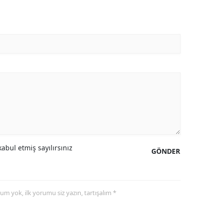
abul etmiş sayılırsınız
GÖNDER
yorum yok, ilk yorumu siz yazın, tartışalım *