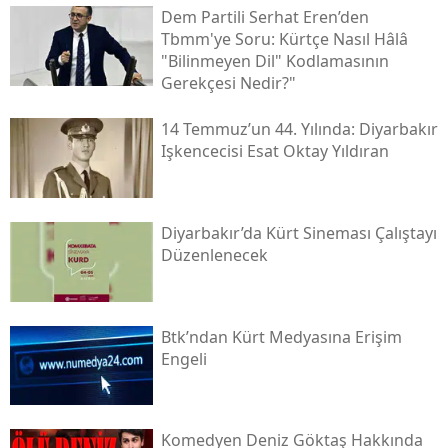
Dem Partili Serhat Eren’den
Tbmm'ye Soru: Kürtçe Nasıl Hâlâ
"bilinmeyen Dil" Kodlamasının
Gerekçesi Nedir?"
14 Temmuz’un 44. Yılında: Diyarbakır
Işkencecisi Esat Oktay Yıldıran
Diyarbakır’da Kürt Sineması Çalıştayı
Düzenlenecek
Btk’ndan Kürt Medyasına Erişim
Engeli
Komedyen Deniz Göktaş Hakkında