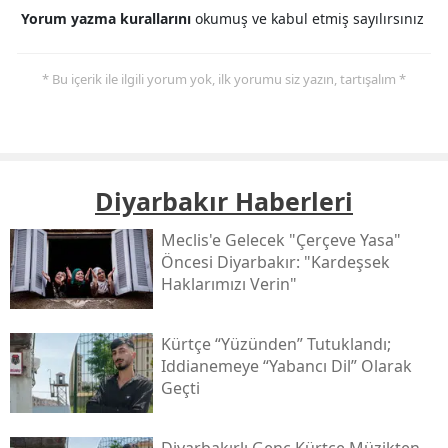
Yorum yazma kurallarını
okumuş ve kabul etmiş sayılırsınız
* Bu içerik ile ilgili yorum yok, ilk yorumu siz yazın, tartışalım *
Diyarbakır Haberleri
Meclis'e Gelecek "çerçeve Yasa"
Öncesi Diyarbakır: "kardeşsek
Haklarımızı Verin"
Kürtçe “yüzünden” Tutuklandı;
Iddianemeye “yabancı Dil” Olarak
Geçti
Diyarbakırlı Genç Kürtçe Müzikten