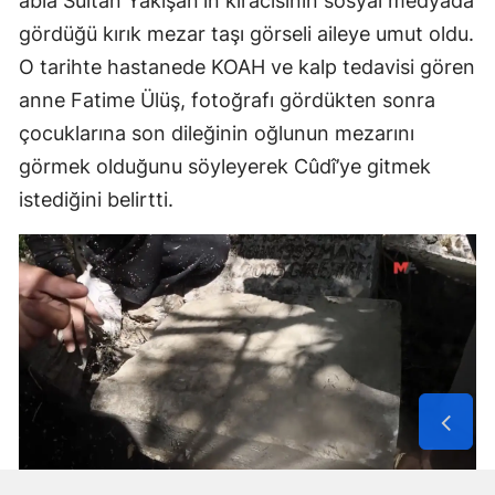
abla Sultan Yakışan'ın kiracısının sosyal medyada
gördüğü kırık mezar taşı görseli aileye umut oldu.
O tarihte hastanede KOAH ve kalp tedavisi gören
anne Fatime Ülüş, fotoğrafı gördükten sonra
çocuklarına son dileğinin oğlunun mezarını
görmek olduğunu söyleyerek Cûdî’ye gitmek
istediğini belirtti.