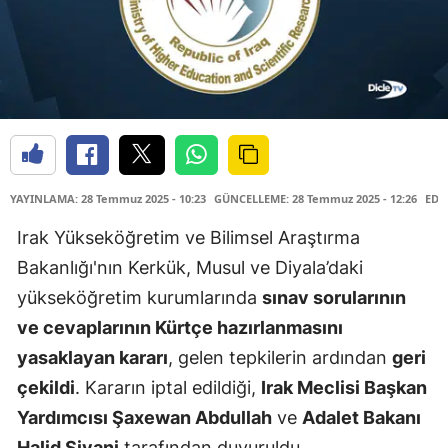
YAYINLAMA: 28 Temmuz 2025 - 10:23
GÜNCELLEME: 28 Temmuz 2025 - 12:26
EDİT
Irak Yükseköğretim ve Bilimsel Araştırma
Bakanlığı'nın Kerkük, Musul ve Diyala’daki
yükseköğretim kurumlarında
sınav sorularının
ve cevaplarının Kürtçe hazırlanmasını
yasaklayan kararı
, gelen tepkilerin ardından
geri
çekildi
. Kararın iptal edildiği,
Irak Meclisi Başkan
Yardımcısı Şaxewan Abdullah
ve
Adalet Bakanı
Halid Şivani
tarafından duyuruldu.