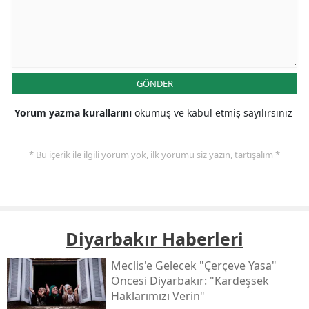
GÖNDER
Yorum yazma kurallarını
okumuş ve kabul etmiş sayılırsınız
* Bu içerik ile ilgili yorum yok, ilk yorumu siz yazın, tartışalım *
Diyarbakır Haberleri
Meclis'e Gelecek "çerçeve Yasa"
Öncesi Diyarbakır: "kardeşsek
Haklarımızı Verin"