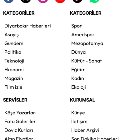
KATEGORİLER
KATEGORİLER
Diyarbakır Haberleri
Spor
Asayiş
Amedspor
Gündem
Mezopotamya
Politika
Dünya
Teknoloji
Kültür - Sanat
Ekonomi
Eğitim
Magazin
Kadın
Film izle
Ekoloji
SERVİSLER
KURUMSAL
Köşe Yazarları
Künye
Foto Galeriler
İletişim
Döviz Kurları
Haber Arşivi
Altın Fiyatları
Son Dakika Haberleri