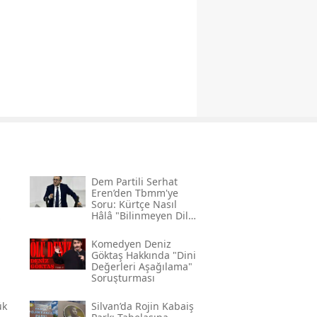
Dem Partili Serhat
Eren’den Tbmm'ye
Soru: Kürtçe Nasıl
Hâlâ "bilinmeyen Dil"
Kodlamasının
Gerekçesi Nedir?"
Komedyen Deniz
Göktaş Hakkında "dini
Değerleri Aşağılama"
Soruşturması
ük
Silvan’da Rojin Kabaiş