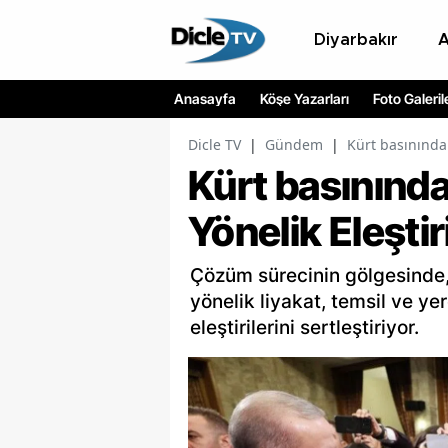
Diyarbakır
Anasayfa
Köşe Yazarları
Foto Galeril
Dicle TV
|
Gündem
|
Kürt basınında 
Kürt basınınd
Yönelik Eleştir
Çözüm sürecinin gölgesinde, 
yönelik liyakat, temsil ve y
eleştirilerini sertleştiriyor.