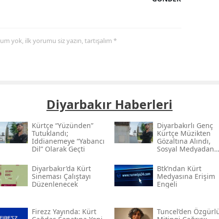
yorum yok, ilk yorumu siz yazın, tartışalım *
Diyarbakır Haberleri
Kürtçe “yüzünden”
Diyarbakırlı Genç
Tutuklandı;
Kürtçe Müzikten
Iddianemeye “yabancı
Gözaltına Alındı,
Dil” Olarak Geçti
Sosyal Medyadan
Tutuklandı
Diyarbakır’da Kürt
Btk’ndan Kürt
Sineması Çalıştayı
Medyasına Erişim
Düzenlenecek
Engeli
Firezz Yayında: Kürt
Tuncel’den Özgürl