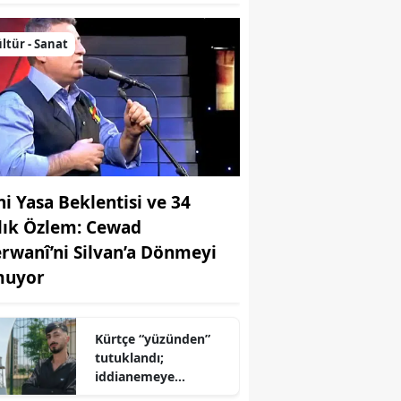
ltür - Sanat
ni Yasa Beklentisi ve 34
llık Özlem: Cewad
rwanî’ni Silvan’a Dönmeyi
uyor
Kürtçe “yüzünden”
tutuklandı;
iddianemeye
“yabancı dil” olarak