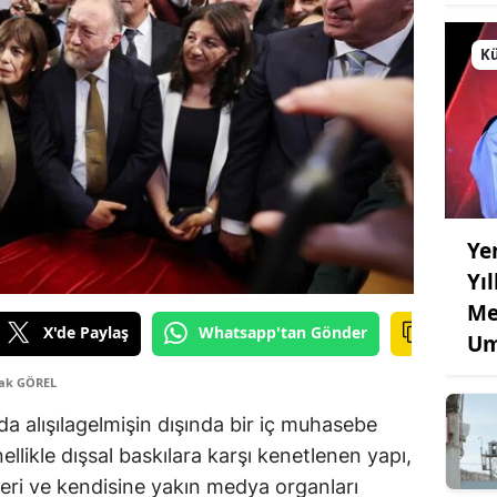
Kü
Ye
Yı
Me
X'de Paylaş
Whatsapp'tan Gönder
Um
çak GÖREL
da alışılagelmişin dışında bir iç muhasebe
llikle dışsal baskılara karşı kenetlenen yapı,
leri ve kendisine yakın medya organları