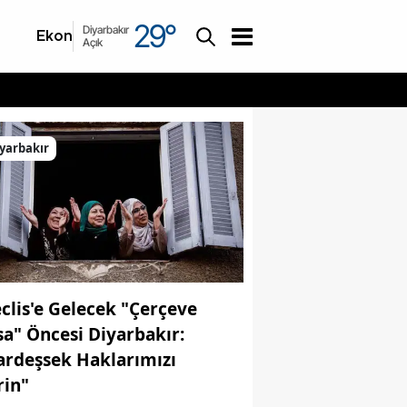
29
°
Diyarbakır
Ekonomi
Asayiş
Açık
yarbakır
clis'e Gelecek "Çerçeve
sa" Öncesi Diyarbakır:
ardeşsek Haklarımızı
rin"