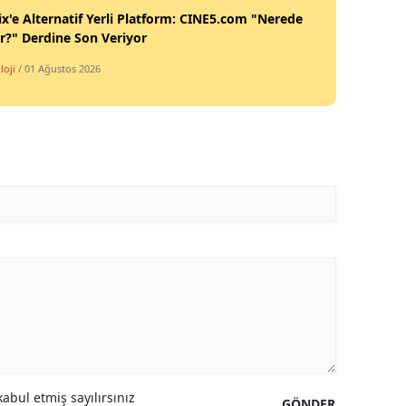
ix'e Alternatif Yerli Platform: CINE5.com "Nerede
ir?" Derdine Son Veriyor
loji
/ 01 Ağustos 2026
abul etmiş sayılırsınız
GÖNDER