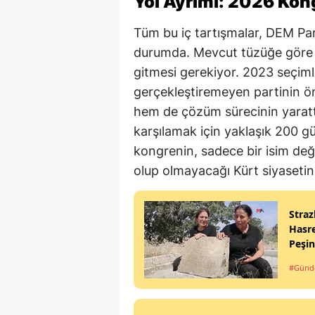
Yol Ayrımı: 2026 Kon
Tüm bu iç tartışmalar, DEM Parti
durumda. Mevcut tüzüğe göre 
gitmesi gerekiyor. 2023 seçim
gerçekleştiremeyen partinin 
hem de çözüm sürecinin yarattığ
karşılamak için yaklaşık 200 gü
kongrenin, sadece bir isim değiş
olup olmayacağı Kürt siyasetini
Straz
Hasre
Peşi
#Gün