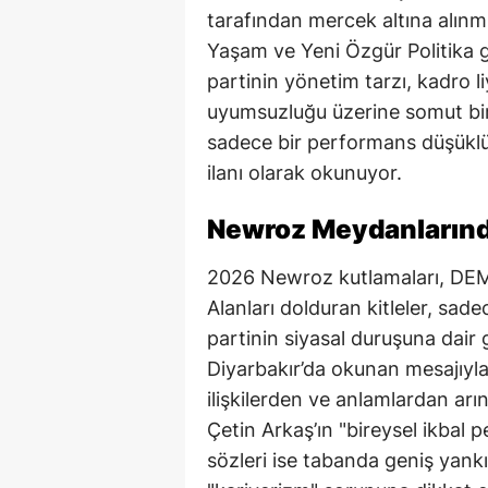
tarafından mercek altına alın
Yaşam ve Yeni Özgür Politika g
partinin yönetim tarzı, kadro l
uyumsuzluğu üzerine somut bir
sadece bir performans düşüklüğ
ilanı olarak okunuyor.
Newroz Meydanlarından
2026 Newroz kutlamaları, DEM P
Alanları dolduran kitleler, sa
partinin siyasal duruşuna dair 
Diyarbakır’da okunan mesajıyla
ilişkilerden ve anlamlardan arın
Çetin Arkaş’ın "bireysel ikbal 
sözleri ise tabanda geniş yankı