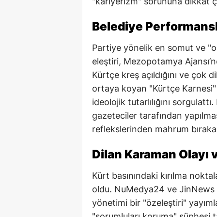
"kariyerizm" sorununa dikkat ç
Belediye Performansl
Partiye yönelik en somut ve "
eleştiri, Mezopotamya Ajansı’n
Kürtçe kreş açıldığını ve çok dil
ortaya koyan "Kürtçe Karnesi" 
ideolojik tutarlılığını sorgulatt
gazeteciler tarafından yapılma
reflekslerinden mahrum bırakara
Dilan Karaman Olayı ve
Kürt basınındaki kırılma noktal
oldu. NuMedya24 ve JinNews gib
yönetimi bir "özeleştiri" yay
"sorumluları koruma" şüphesi t