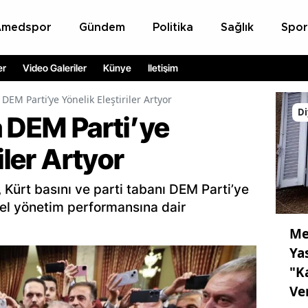
Amedspor
Gündem
Politika
Sağlık
Spor
er
Video Galeriler
Künye
İletişim
DEM Parti’ye Yönelik Eleştiriler Artyor
Di
a DEM Parti’ye
iler Artyor
Kürt basını ve parti tabanı DEM Parti’ye
erel yönetim performansına dair
Me
Ya
"K
Ve