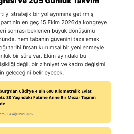
gresi ve 205 Günlük Takvim
’yi stratejik bir yol ayrımına getirmiş
partinin en geç 15 Ekim 2026’da kongreye
leri sonrası beklenen büyük dönüşümü
önünde, hem tabanın güvenini tazelemek
ı tarihi fırsatı kurumsal bir yenilenmeyle
nlük bir süre var. Ekim ayındaki bu
ikliği değil, bir zihniyet ve kadro değişimi
n geleceğini belirleyecek.
burg’dan Cûdî’ye 4 Bin 600 Kilometrelik Evlat
ti: 88 Yaşındaki Fatime Anne Bir Mezar Taşının
nde
dem
/ 04 Ağustos 2026