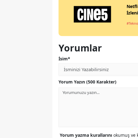
Netfl
İzlen
#Tekno
Yorumlar
İsim*
Yorum Yazın (500 Karakter)
Yorum yazma kurallarını
okumuş ve k