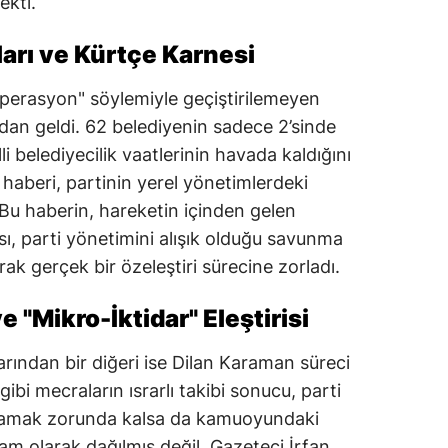
ekti.
arı ve Kürtçe Karnesi
operasyon" söylemiyle geçiştirilemeyen
dan geldi. 62 belediyenin sadece 2’sinde
li belediyecilik vaatlerinin havada kaldığını
haberi, partinin yerel yönetimlerdeki
ı. Bu haberin, hareketin içinden gelen
sı, parti yönetimini alışık olduğu savunma
k gerçek bir özeleştiri sürecine zorladı.
 "Mikro-İktidar" Eleştirisi
arından bir diğeri ise Dilan Karaman süreci
i mecraların ısrarlı takibi sonucu, parti
ımlamak zorunda kalsa da kamuoyundaki
am olarak dağılmış değil. Gazeteci İrfan