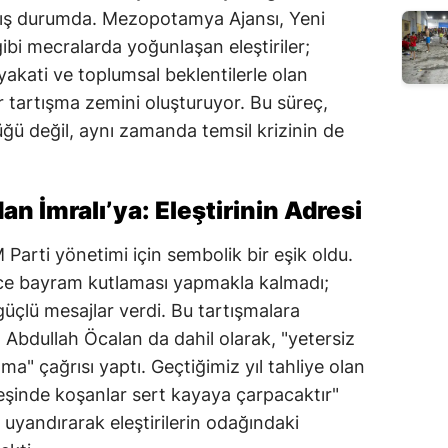
mış durumda. Mezopotamya Ajansı, Yeni
ibi mecralarda yoğunlaşan eleştiriler;
iyakati ve toplumsal beklentilerle olan
 tartışma zemini oluşturuyor. Bu süreç,
ü değil, aynı zamanda temsil krizinin de
 İmralı’ya: Eleştirinin Adresi
arti yönetimi için sembolik bir eşik oldu.
dece bayram kutlaması yapmakla kalmadı;
güçlü mesajlar verdi. Bu tartışmalara
 Abdullah Öcalan da dahil olarak, "yetersiz
ma" çağrısı yaptı. Geçtiğimiz yıl tahliye olan
peşinde koşanlar sert kayaya çarpacaktır"
 uyandırarak eleştirilerin odağındaki