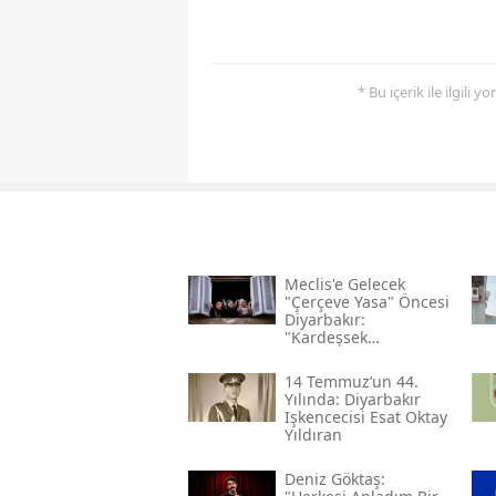
* Bu içerik ile ilgili 
Meclis'e Gelecek
"çerçeve Yasa" Öncesi
Diyarbakır:
"kardeşsek
Haklarımızı Verin"
14 Temmuz’un 44.
Yılında: Diyarbakır
Işkencecisi Esat Oktay
Yıldıran
Deniz Göktaş: