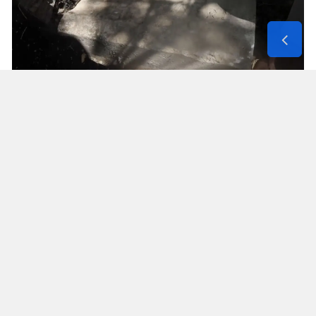
Solunum Cihazıyla 6 Günde 4 Bin
600 Kilometre
Annenin sağlık durumunun seyahate
elvermesiyle birlikte Mehmet ve Hasan Ülüş ile
Elif ve Sultan Yakışan kardeşler, 27 Temmuz’da
annelerini yanlarına alarak bir karavanla
Strazburg’tan yola çıktı. Kalp, tansiyon ve KOAH
hastası olan Fatime Ülüş, karavanın içine kurulan
yatakta solunum cihazına bağlı şekilde 6 gün
boyunca 4 bin 600 kilometre yol katetti.