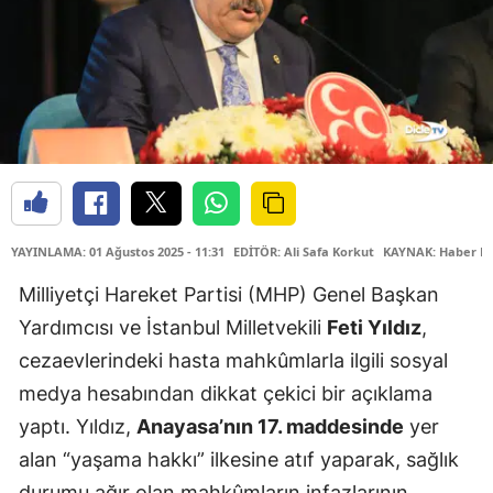
YAYINLAMA: 01 Ağustos 2025 - 11:31
EDİTÖR: Ali Safa Korkut
KAYNAK: Haber M
Milliyetçi Hareket Partisi (MHP) Genel Başkan
Yardımcısı ve İstanbul Milletvekili
Feti Yıldız
,
cezaevlerindeki hasta mahkûmlarla ilgili sosyal
medya hesabından dikkat çekici bir açıklama
yaptı. Yıldız,
Anayasa’nın 17. maddesinde
yer
alan “yaşama hakkı” ilkesine atıf yaparak, sağlık
durumu ağır olan mahkûmların infazlarının