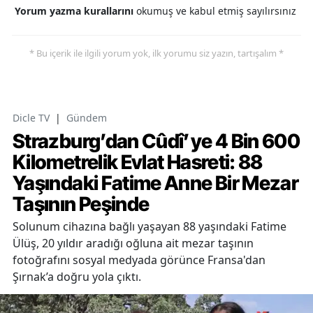
Yorum yazma kurallarını
okumuş ve kabul etmiş sayılırsınız
* Bu içerik ile ilgili yorum yok, ilk yorumu siz yazın, tartışalım *
Dicle TV
|
Gündem
Strazburg’dan Cûdî’ye 4 Bin 600
Kilometrelik Evlat Hasreti: 88
Yaşındaki Fatime Anne Bir Mezar
Taşının Peşinde
Solunum cihazına bağlı yaşayan 88 yaşındaki Fatime
Ülüş, 20 yıldır aradığı oğluna ait mezar taşının
fotoğrafını sosyal medyada görünce Fransa'dan
Şırnak’a doğru yola çıktı.