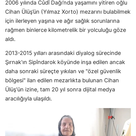
2006 yılında Cûdî Dağı’nda yaşamını yitiren oğlu
Cihan Ülüş’ün (Yılmaz Xorto) mezarını bulabilmek
için ilerleyen yaşına ve ağır sağlık sorunlarına
rağmen binlerce kilometrelik bir yolculuğu göze
aldı.
2013-2015 yılları arasındaki diyalog sürecinde
Şırnak'ın Sipîndarok köyünde inşa edilen ancak
daha sonraki süreçte yıkılan ve "özel güvenlik
bölgesi" ilan edilen mezarlıkta bulunan Cihan
Ülüş'ün izine, tam 20 yıl sonra dijital medya
aracılığıyla ulaşıldı.