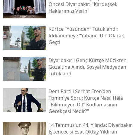
Öncesi Diyarbakır: "kardeşsek
Haklarımızı Verin"
Kürtçe “yüzünden” Tutuklandı;
Iddianemeye “yabancı Dil” Olarak
Geçti
Diyarbakırlı Genç Kürtçe Müzikten
Gözaltına Alındı, Sosyal Medyadan
Tutuklandı
Dem Partili Serhat Eren’den
Tbmm'ye Soru: Kürtçe Nasıl Hâlâ
"bilinmeyen Dil" Kodlamasının
Gerekçesi Nedir?"
14 Temmuz’un 44. Yılında: Diyarbakır
Işkencecisi Esat Oktay Yıldıran