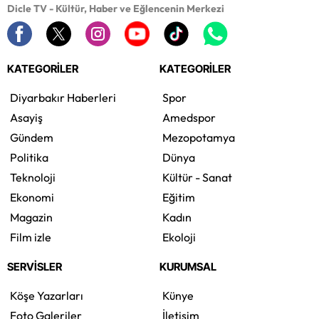
Dicle TV - Kültür, Haber ve Eğlencenin Merkezi
KATEGORİLER
KATEGORİLER
Diyarbakır Haberleri
Spor
Asayiş
Amedspor
Gündem
Mezopotamya
Politika
Dünya
Teknoloji
Kültür - Sanat
Ekonomi
Eğitim
Magazin
Kadın
Film izle
Ekoloji
SERVİSLER
KURUMSAL
Köşe Yazarları
Künye
Foto Galeriler
İletişim