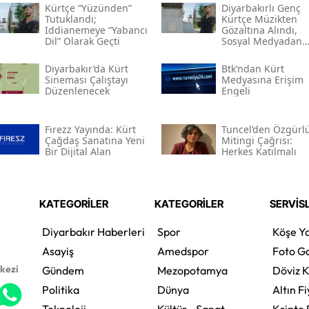
Kürtçe “yüzünden”
Diyarbakırlı Genç
Tutuklandı;
Kürtçe Müzikten
Iddianemeye “yabancı
Gözaltına Alındı,
Dil” Olarak Geçti
Sosyal Medyadan
Tutuklandı
Diyarbakır’da Kürt
Btk’ndan Kürt
Sineması Çalıştayı
Medyasına Erişim
Düzenlenecek
Engeli
Firezz Yayında: Kürt
Tuncel’den Özgürl
Çağdaş Sanatına Yeni
Mitingi Çağrısı:
Bir Dijital Alan
Herkes Katılmalı
KATEGORİLER
KATEGORİLER
SERVİS
Diyarbakır Haberleri
Spor
Köşe Ya
Asayiş
Amedspor
Foto Ga
rkezi
Gündem
Mezopotamya
Döviz K
Politika
Dünya
Altın Fi