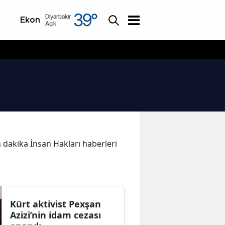
39
°
Diyarbakır
Ekonomi
Asayiş
Açık
on dakika İnsan Hakları haberleri
Kürt aktivist Pexşan
Azizi’nin idam cezası