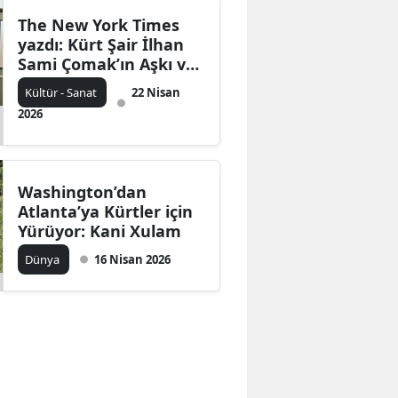
The New York Times
yazdı: Kürt Şair İlhan
Sami Çomak’ın Aşkı ve
Özgürlüğü
Kültür - Sanat
22 Nisan
2026
Washington’dan
Atlanta’ya Kürtler için
Yürüyor: Kani Xulam
Dünya
16 Nisan 2026