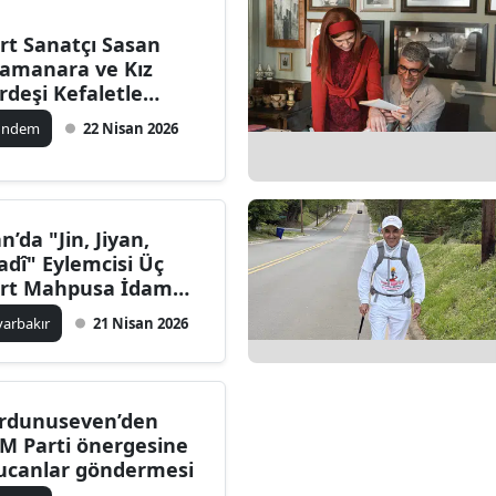
rt Sanatçı Sasan
amanara ve Kız
rdeşi Kefaletle
rbest Bırakıldı
ündem
22 Nisan 2026
an’da "Jin, Jiyan,
adî" Eylemcisi Üç
rt Mahpusa İdam
zası
yarbakır
21 Nisan 2026
rdunuseven’den
M Parti önergesine
ucanlar göndermesi