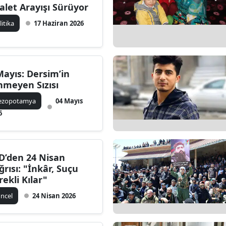
alet Arayışı Sürüyor
litika
17 Haziran 2026
Mayıs: Dersim’in
nmeyen Sızısı
ezopotamya
04 Mayıs
6
D’den 24 Nisan
ğrısı: "İnkâr, Suçu
rekli Kılar"
ncel
24 Nisan 2026