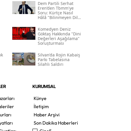
Dem Partili Serhat
Eren’den Tbmm'ye
Soru: Kürtçe Nasıl
Hâlâ "bilinmeyen Dil"
Kodlamasının
Gerekçesi Nedir?"
Komedyen Deniz
Göktaş Hakkında "dini
Değerleri Aşağılama"
Soruşturması
ük
Silvan’da Rojin Kabaiş
Parkı Tabelasına
Silahlı Saldırı
LER
KURUMSAL
zarları
Künye
leriler
İletişim
urları
Haber Arşivi
yatları
Son Dakika Haberleri