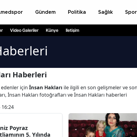
Amedspor
Gündem
Politika
Sağlık
Spor
er
Video Galeriler
Künye
İletişim
Haberleri
arı Haberleri
 edenler için
İnsan Hakları
ile ilgili en son gelişmeler ve s
rı, İnsan Hakları fotoğrafları ve İnsan Hakları haberleri
 16:24
niz Poyraz
tliamının 5. Yılında