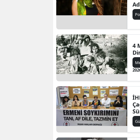
Ad
Po
4 
Di
M
202
İH
Ça
Sü
Gü