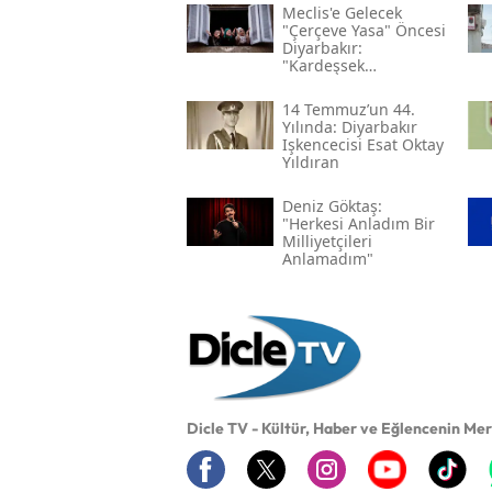
Meclis'e Gelecek
"çerçeve Yasa" Öncesi
Diyarbakır:
"kardeşsek
Haklarımızı Verin"
14 Temmuz’un 44.
Yılında: Diyarbakır
Işkencecisi Esat Oktay
Yıldıran
Deniz Göktaş:
"herkesi Anladım Bir
Milliyetçileri
Anlamadım"
Dicle TV - Kültür, Haber ve Eğlencenin Me