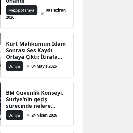
onandı
Mezopotamya
08 Haziran
2026
Kürt Mahkumun İdam
Sonrası Ses Kaydı
Ortaya Çıktı: İtirafa
Zorlandım
Dünya
04 Mayıs 2026
BM Güvenlik Konseyi,
Suriye'nin geçiş
sürecinde nelere
öncelik veriyor?
Dünya
24 Nisan 2026