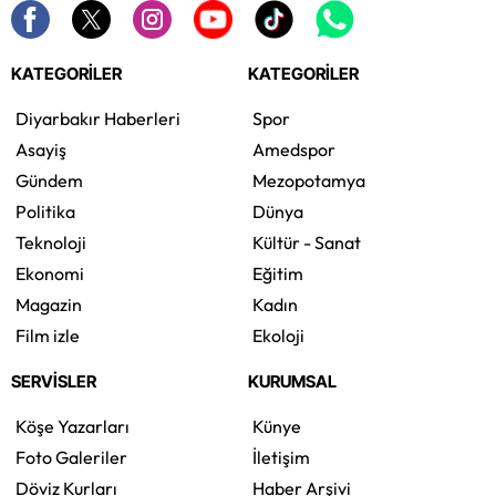
KATEGORİLER
KATEGORİLER
Diyarbakır Haberleri
Spor
Asayiş
Amedspor
Gündem
Mezopotamya
Politika
Dünya
Teknoloji
Kültür - Sanat
Ekonomi
Eğitim
Magazin
Kadın
Film izle
Ekoloji
SERVİSLER
KURUMSAL
Köşe Yazarları
Künye
Foto Galeriler
İletişim
Döviz Kurları
Haber Arşivi