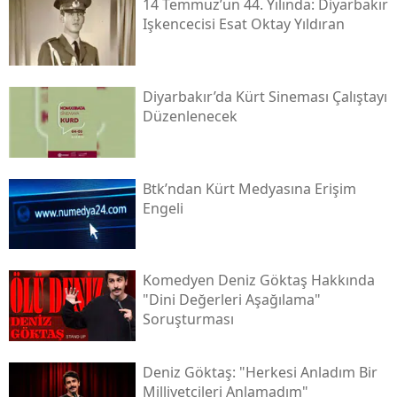
14 Temmuz’un 44. Yılında: Diyarbakır
Işkencecisi Esat Oktay Yıldıran
Diyarbakır’da Kürt Sineması Çalıştayı
Düzenlenecek
Btk’ndan Kürt Medyasına Erişim
Engeli
Komedyen Deniz Göktaş Hakkında
"dini Değerleri Aşağılama"
Soruşturması
Deniz Göktaş: "herkesi Anladım Bir
Milliyetçileri Anlamadım"