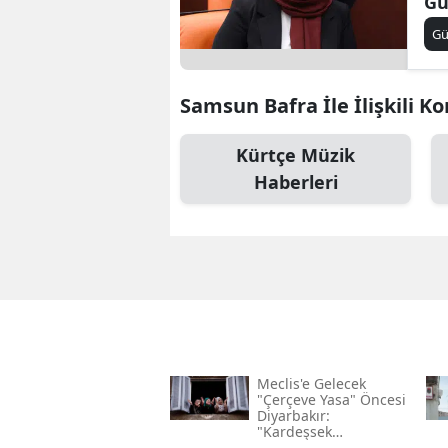
Gü
G
Samsun Bafra İle İlişkili K
Kürtçe Müzik
Haberleri
Meclis'e Gelecek
"çerçeve Yasa" Öncesi
Diyarbakır:
"kardeşsek
Haklarımızı Verin"