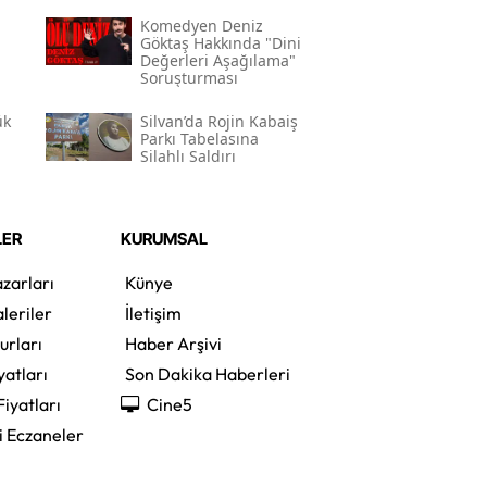
Gerekçesi Nedir?"
Komedyen Deniz
Göktaş Hakkında "dini
Değerleri Aşağılama"
Soruşturması
ük
Silvan’da Rojin Kabaiş
Parkı Tabelasına
Silahlı Saldırı
LER
KURUMSAL
zarları
Künye
leriler
İletişim
urları
Haber Arşivi
yatları
Son Dakika Haberleri
Fiyatları
Cine5
i Eczaneler