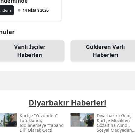
ndeminde
ündem
14 Nisan 2026
onular
Vanlı İşçiler
Gülderen Varli
Haberleri
Haberleri
Diyarbakır Haberleri
Kürtçe “yüzünden”
Diyarbakırlı Genç
Tutuklandı;
Kürtçe Müzikten
Iddianemeye “yabancı
Gözaltına Alındı,
Dil” Olarak Geçti
Sosyal Medyadan
Tutuklandı