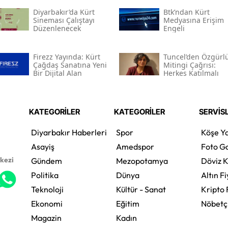
Diyarbakır’da Kürt
Btk’ndan Kürt
Sineması Çalıştayı
Medyasına Erişim
Düzenlenecek
Engeli
Firezz Yayında: Kürt
Tuncel’den Özgürl
Çağdaş Sanatına Yeni
Mitingi Çağrısı:
Bir Dijital Alan
Herkes Katılmalı
KATEGORİLER
KATEGORİLER
SERVİS
Diyarbakır Haberleri
Spor
Köşe Ya
Asayiş
Amedspor
Foto Ga
rkezi
Gündem
Mezopotamya
Döviz K
Politika
Dünya
Altın Fi
Teknoloji
Kültür - Sanat
Kripto 
Ekonomi
Eğitim
Nöbetç
Magazin
Kadın