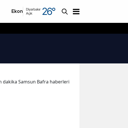
26
°
Diyarbakır
Ekonomi
Asayiş
Açık
son dakika Samsun Bafra haberleri