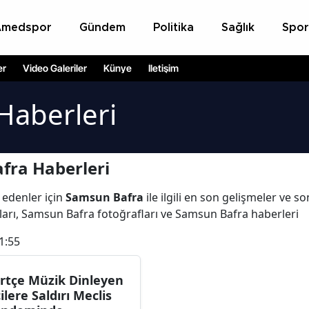
Amedspor
Gündem
Politika
Sağlık
Spor
er
Video Galeriler
Künye
İletişim
Haberleri
fra Haberleri
 edenler için
Samsun Bafra
ile ilgili en son gelişmeler ve 
arı, Samsun Bafra fotoğrafları ve Samsun Bafra haberleri
1:55
rtçe Müzik Dinleyen
çilere Saldırı Meclis