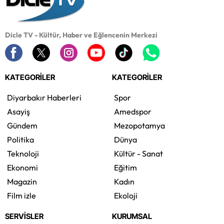
Dicle TV - Kültür, Haber ve Eğlencenin Merkezi
KATEGORİLER
KATEGORİLER
Diyarbakır Haberleri
Spor
Asayiş
Amedspor
Gündem
Mezopotamya
Politika
Dünya
Teknoloji
Kültür - Sanat
Ekonomi
Eğitim
Magazin
Kadın
Film izle
Ekoloji
SERVİSLER
KURUMSAL