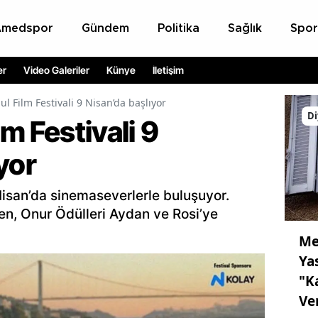
Amedspor
Gündem
Politika
Sağlık
Spor
er
Video Galeriler
Künye
İletişim
ul Film Festivali 9 Nisan’da başlıyor
Di
lm Festivali 9
yor
 Nisan’da sinemaseverlerle buluşuyor.
en, Onur Ödülleri Aydan ve Rosi’ye
Me
Ya
"K
Ve