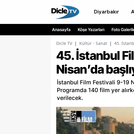
Diyarbakır
Anasayfa
Köşe Yazarları
Foto Galeril
Dicle TV
|
Kültür - Sanat
|
45. İstanb
45. İstanbul Fi
Nisan’da başlı
İstanbul Film Festivali 9-19
Programda 140 film yer alırk
verilecek.