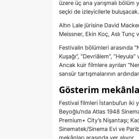
üzere üç ana yarışmalı bölüm yer
seçki de izleyicilerle buluşacak
Altın Lale jürisine David Mack
Meissner, Ekin Koç, Aslı Tunç v
Festivalin bölümleri arasında “
Kuşağı”, “Devriâlem”, “Heyula”
Ancak kuir filmlere ayrılan “
sansür tartışmalarının ardında
Gösterim mekânlar
Festival filmleri İstanbul’un ik
Beyoğlu’nda Atlas 1948 Sinema
Premium+ City’s Nişantaşı; Ka
Sinematek/Sinema Evi ve Paribu
mekânları arasında yer alıyor.