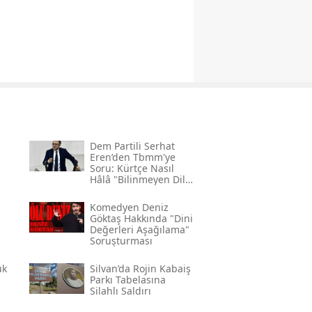
Dem Partili Serhat
Eren’den Tbmm'ye
Soru: Kürtçe Nasıl
Hâlâ "bilinmeyen Dil"
Kodlamasının
Gerekçesi Nedir?"
Komedyen Deniz
Göktaş Hakkında "dini
Değerleri Aşağılama"
Soruşturması
ük
Silvan’da Rojin Kabaiş
Parkı Tabelasına
Silahlı Saldırı