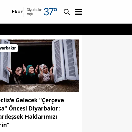
37
°
Diyarbakır
Ekonomi
Asayiş
Açık
yarbakır
clis'e Gelecek "Çerçeve
sa" Öncesi Diyarbakır:
ardeşsek Haklarımızı
rin"