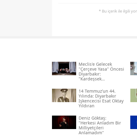
* Bu içerik ile ilgili 
Meclis'e Gelecek
"çerçeve Yasa" Öncesi
Diyarbakır:
"kardeşsek
Haklarımızı Verin"
14 Temmuz’un 44.
Yılında: Diyarbakır
Işkencecisi Esat Oktay
Yıldıran
Deniz Göktaş:
"herkesi Anladım Bir
Milliyetçileri
Anlamadım"