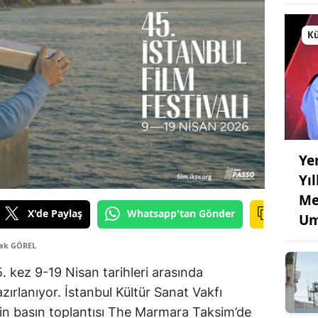
Kü
Ye
Yı
Me
X'de Paylaş
Whatsapp'tan Gönder
Um
çak GÖREL
45. kez 9-19 Nisan tarihleri arasında
ırlanıyor. İstanbul Kültür Sanat Vakfı
lin basın toplantısı The Marmara Taksim’de