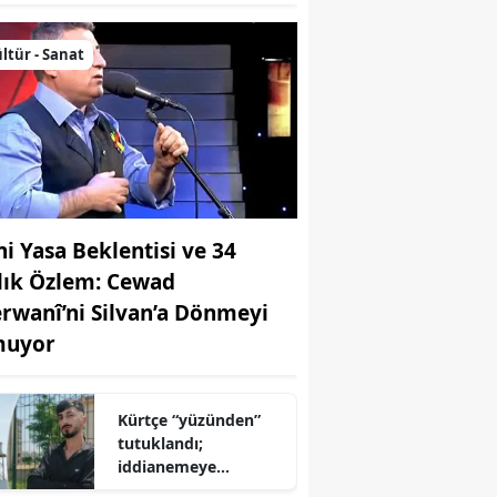
ltür - Sanat
ni Yasa Beklentisi ve 34
llık Özlem: Cewad
rwanî’ni Silvan’a Dönmeyi
uyor
Kürtçe “yüzünden”
tutuklandı;
iddianemeye
“yabancı dil” olarak