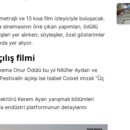
trajlı ve 13 kısa film izleyiciyle buluşacak.
a sinemasının öne çıkan yapımları, ödüllü
leri yer alırken; söyleşiler, özel gösterimler
mda yer alıyor.
ılış filmi
nema Onur Ödülü bu yıl Nilüfer Aydan ve
stivalin açılışı ise Isabel Coixet imzalı “Üç
irektörü Kerem Ayan yarışmalı bölümleri
da endüstri platformunun detaylarını