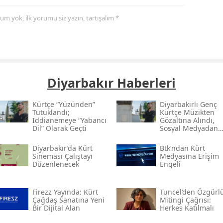
yorum yok, ilk yorumu siz yazın, tartışalım *
Diyarbakır Haberleri
Kürtçe “yüzünden”
Diyarbakırlı Genç
Tutuklandı;
Kürtçe Müzikten
Iddianemeye “yabancı
Gözaltına Alındı,
Dil” Olarak Geçti
Sosyal Medyadan
Tutuklandı
Diyarbakır’da Kürt
Btk’ndan Kürt
Sineması Çalıştayı
Medyasına Erişim
Düzenlenecek
Engeli
Firezz Yayında: Kürt
Tuncel’den Özgürl
Çağdaş Sanatına Yeni
Mitingi Çağrısı:
Bir Dijital Alan
Herkes Katılmalı