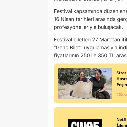
Festival kapsamında düzenlene
16 Nisan tarihleri arasında ger
profesyonelleriyle buluşacak.
Festival biletleri 27 Mart’tan i
“Genç Bilet” uygulamasıyla indi
fiyatlarının 250 ile 350 TL ara
Straz
Hasre
Peşi
#Gün
Netfl
İzlen