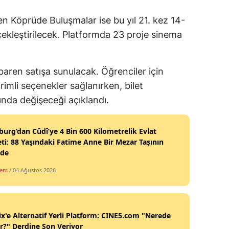
n Köprüde Buluşmalar ise bu yıl 21. kez 14-
çekleştirilecek. Platformda 23 proje sinema
tibaren satışa sunulacak. Öğrenciler için
rimli seçenekler sağlanırken, bilet
sında değişeceği açıklandı.
burg’dan Cûdî’ye 4 Bin 600 Kilometrelik Evlat
ti: 88 Yaşındaki Fatime Anne Bir Mezar Taşının
nde
dem
/ 04 Ağustos 2026
ix'e Alternatif Yerli Platform: CINE5.com "Nerede
ir?" Derdine Son Veriyor