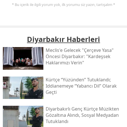
* Bu içerik ile ilgili yorum yok, ilk yorumu siz yazın, tartışalım *
Diyarbakır Haberleri
Meclis'e Gelecek "çerçeve Yasa"
Öncesi Diyarbakır: "kardeşsek
Haklarımızı Verin"
Kürtçe “yüzünden” Tutuklandı;
Iddianemeye “yabancı Dil” Olarak
Geçti
Diyarbakırlı Genç Kürtçe Müzikten
Gözaltına Alındı, Sosyal Medyadan
Tutuklandı