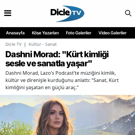
Anasayfa
Köşe Yazarları
Foto Galeriler
Video Galeriler
Dicle TV
|
Kültür - Sanat
Dashni Morad: "Kürt kimliği
sesle ve sanatla yaşar"
Dashni Morad, Lazo’s Podcast’te müziğini kimlik,
kültür ve direnişle kurduğunu anlattı: “Sanat, Kürt
kimliğini yaşatan en güçlü araç.”