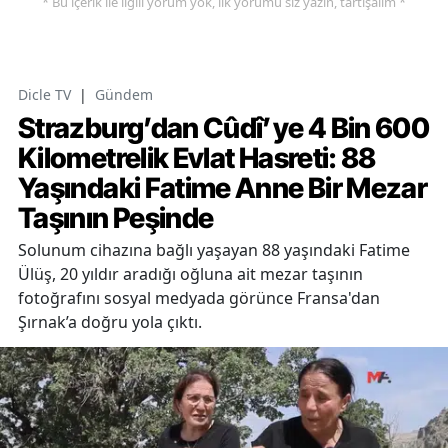
* Bu içerik ile ilgili yorum yok, ilk yorumu siz yazın, tartışalım *
Dicle TV
|
Gündem
Strazburg’dan Cûdî’ye 4 Bin 600
Kilometrelik Evlat Hasreti: 88
Yaşındaki Fatime Anne Bir Mezar
Taşının Peşinde
Solunum cihazına bağlı yaşayan 88 yaşındaki Fatime
Ülüş, 20 yıldır aradığı oğluna ait mezar taşının
fotoğrafını sosyal medyada görünce Fransa'dan
Şırnak’a doğru yola çıktı.