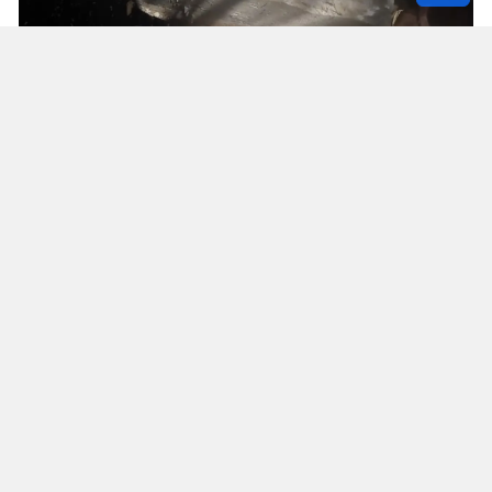
Solunum Cihazıyla 6 Günde 4 Bin
600 Kilometre
Annenin sağlık durumunun seyahate
elvermesiyle birlikte Mehmet ve Hasan Ülüş ile
Elif ve Sultan Yakışan kardeşler, 27 Temmuz’da
annelerini yanlarına alarak bir karavanla
Strazburg’tan yola çıktı. Kalp, tansiyon ve KOAH
hastası olan Fatime Ülüş, karavanın içine kurulan
yatakta solunum cihazına bağlı şekilde 6 gün
boyunca 4 bin 600 kilometre yol katetti.
Cûdî Dağı’na tırmanış sırasında karavanın
ilerleyemediği Gelîyê Hirçê bölgesinde araç