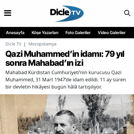
Anasayfa
Köşe Yazarları
Foto Galeriler
Video Galeriler
Dicle TV
|
Mezopotamya
Qazi Muhammed’in idamı: 79 yıl
sonra Mahabad’ın izi
Mahabad Kürdistan Cumhuriyeti’nin kurucusu Qazi
Muhammed, 31 Mart 1947’de idam edildi. 11 ay süren
bir devletin hikâyesi bugün hâlâ tartışılıyor.