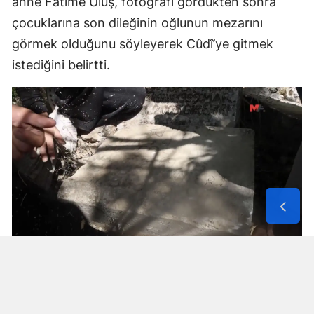
anne Fatime Ülüş, fotoğrafı gördükten sonra
çocuklarına son dileğinin oğlunun mezarını
görmek olduğunu söyleyerek Cûdî’ye gitmek
istediğini belirtti.
Solunum Cihazıyla 6 Günde 4 Bin
600 Kilometre