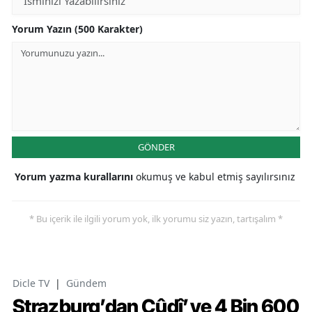
Yorum Yazın (500 Karakter)
GÖNDER
Yorum yazma kurallarını
okumuş ve kabul etmiş sayılırsınız
* Bu içerik ile ilgili yorum yok, ilk yorumu siz yazın, tartışalım *
Dicle TV
|
Gündem
Strazburg’dan Cûdî’ye 4 Bin 600