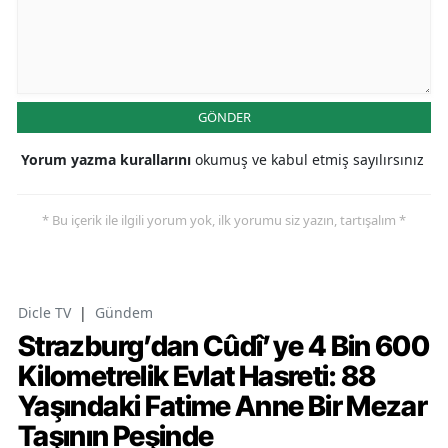
GÖNDER
Yorum yazma kurallarını
okumuş ve kabul etmiş sayılırsınız
* Bu içerik ile ilgili yorum yok, ilk yorumu siz yazın, tartışalım *
Dicle TV
|
Gündem
Strazburg’dan Cûdî’ye 4 Bin 600
Kilometrelik Evlat Hasreti: 88
Yaşındaki Fatime Anne Bir Mezar
Taşının Peşinde