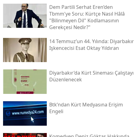
Dem Partili Serhat Eren’den
Tbmm'ye Soru: Kürtçe Nasıl Hâlâ
"bilinmeyen Dil" Kodlamasının
Gerekçesi Nedir?"
14 Temmuz’un 44. Yılında: Diyarbakır
Işkencecisi Esat Oktay Yıldıran
Diyarbakır’da Kürt Sineması Çalıştayı
Düzenlenecek
Btk’ndan Kürt Medyasına Erişim
Engeli
Komedyen Deniz Göktaş Hakkında