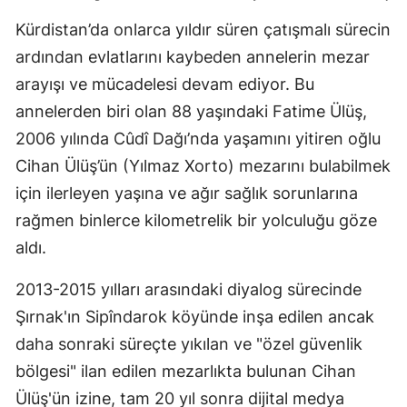
Kürdistan’da onlarca yıldır süren çatışmalı sürecin
ardından evlatlarını kaybeden annelerin mezar
arayışı ve mücadelesi devam ediyor. Bu
annelerden biri olan 88 yaşındaki Fatime Ülüş,
2006 yılında Cûdî Dağı’nda yaşamını yitiren oğlu
Cihan Ülüş’ün (Yılmaz Xorto) mezarını bulabilmek
için ilerleyen yaşına ve ağır sağlık sorunlarına
rağmen binlerce kilometrelik bir yolculuğu göze
aldı.
2013-2015 yılları arasındaki diyalog sürecinde
Şırnak'ın Sipîndarok köyünde inşa edilen ancak
daha sonraki süreçte yıkılan ve "özel güvenlik
bölgesi" ilan edilen mezarlıkta bulunan Cihan
Ülüş'ün izine, tam 20 yıl sonra dijital medya