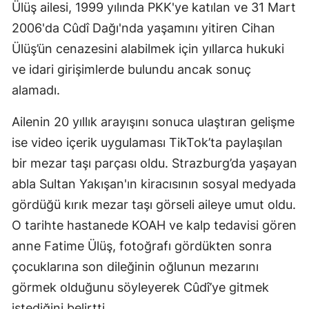
Ülüş ailesi, 1999 yılında PKK'ye katılan ve 31 Mart
2006'da Cûdî Dağı'nda yaşamını yitiren Cihan
Ülüş’ün cenazesini alabilmek için yıllarca hukuki
ve idari girişimlerde bulundu ancak sonuç
alamadı.
Ailenin 20 yıllık arayışını sonuca ulaştıran gelişme
ise video içerik uygulaması TikTok’ta paylaşılan
bir mezar taşı parçası oldu. Strazburg’da yaşayan
abla Sultan Yakışan'ın kiracısının sosyal medyada
gördüğü kırık mezar taşı görseli aileye umut oldu.
O tarihte hastanede KOAH ve kalp tedavisi gören
anne Fatime Ülüş, fotoğrafı gördükten sonra
çocuklarına son dileğinin oğlunun mezarını
görmek olduğunu söyleyerek Cûdî’ye gitmek
istediğini belirtti.