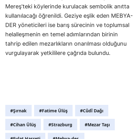
Mereş'teki köylerinde kurulacak sembolik anıtta
kullanılacağı öğrenildi. Geziye eşlik eden MEBYA-
DER yöneticileri ise barış sürecinin ve toplumsal
helalleşmenin en temel adımlarından birinin
tahrip edilen mezarlıkların onarılması olduğunu
vurgulayarak yetkililere çağrıda bulundu.
#Şırnak
#Fatime Ülüş
#Cûdî Dağı
#Cihan Ülüş
#Strazburg
#Mezar Taşı
#Evlat Hasreti
#Mebya-der.