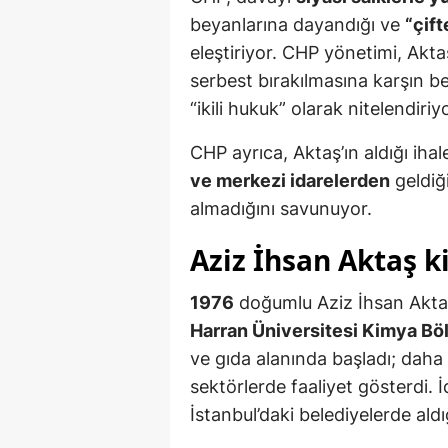
beyanlarına dayandığı ve
“çift
eleştiriyor. CHP yönetimi, Akta
serbest bırakılmasına karşın be
“ikili hukuk” olarak nitelendiriyo
CHP ayrıca, Aktaş’ın aldığı ih
ve merkezi idarelerden
geldiğ
almadığını savunuyor.
Aziz İhsan Aktaş k
1976
doğumlu Aziz İhsan Aktaş,
Harran Üniversitesi Kimya B
ve gıda alanında başladı; daha 
sektörlerde faaliyet gösterdi
İstanbul’daki belediyelerde aldığı