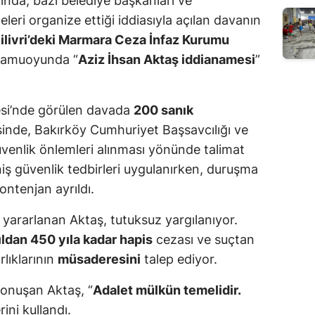
ında, bazı belediye başkanları ve
eleri organize ettiği iddiasıyla açılan davanın
ilivri’deki Marmara Ceza İnfaz Kurumu
 kamuoyunda “
Aziz İhsan Aktaş iddianamesi
”
esi’nde görülen davada
200 sanık
sinde, Bakırköy Cumhuriyet Başsavcılığı ve
enlik önlemleri alınması yönünde talimat
niş güvenlik tedbirleri uygulanırken, duruşma
ontenjan ayrıldı.
yararlanan Aktaş, tutuksuz yargılanıyor.
ıldan 450 yıla kadar hapis
cezası ve suçtan
rlıklarının
müsaderesini
talep ediyor.
onuşan Aktaş, “
Adalet mülkün temelidir.
rini kullandı.