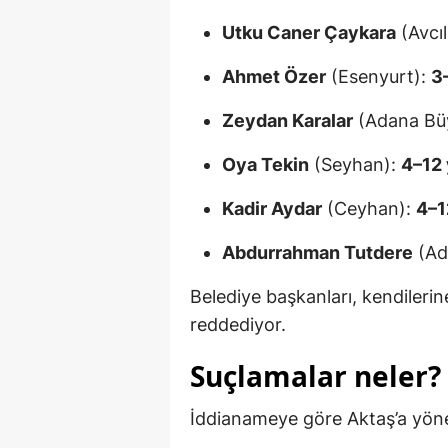
Utku Caner Çaykara
(Avcıl
Ahmet Özer
(Esenyurt):
3–
Zeydan Karalar
(Adana Bü
Oya Tekin
(Seyhan):
4–12 
Kadir Aydar
(Ceyhan):
4–1
Abdurrahman Tutdere
(Ad
Belediye başkanları, kendileri
reddediyor.
Suçlamalar neler?
İddianameye göre Aktaş’a yönel