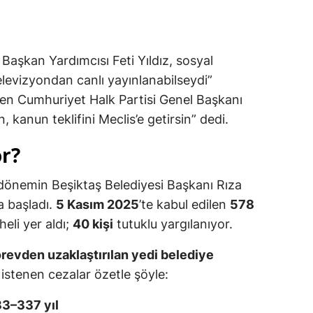
 Başkan Yardımcısı Feti Yıldız, sosyal
evizyondan canlı yayınlanabilseydi”
ren Cumhuriyet Halk Partisi Genel Başkanı
 kanun teklifini Meclis’e getirsin” dedi.
or?
 dönemin Beşiktaş Belediyesi Başkanı Rıza
a başladı.
5 Kasım 2025
’te kabul edilen
578
eli yer aldı;
40 kişi
tutuklu yargılanıyor.
görevden uzaklaştırılan yedi belediye
istenen cezalar özetle şöyle:
33–337 yıl