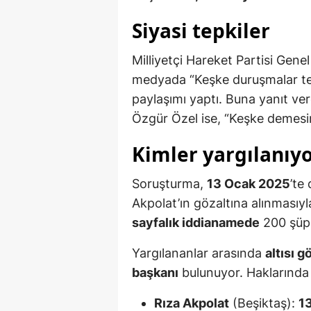
Siyasi tepkiler
Milliyetçi Hareket Partisi Genel
medyada “Keşke duruşmalar tel
paylaşımı yaptı. Buna yanıt ve
Özgür Özel ise, “Keşke demesin,
Kimler yargılanıy
Soruşturma,
13 Ocak 2025
’te
Akpolat’ın gözaltına alınmasıyl
sayfalık iddianamede
200 şüph
Yargılananlar arasında
altısı 
başkanı
bulunuyor. Haklarında 
Rıza Akpolat
(Beşiktaş):
1