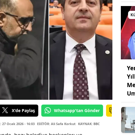
Kü
Ye
Yı
Me
Um
X'de Paylaş
Whatsapp'tan Gönder
27 Ocak 2026 - 16:03
EDİTÖR: Ali Safa Korkut
KAYNAK: BBC