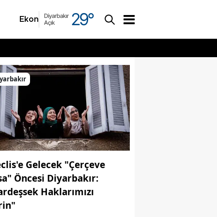
29
°
Diyarbakır
Ekonomi
Asayiş
Açık
yarbakır
clis'e Gelecek "Çerçeve
sa" Öncesi Diyarbakır:
ardeşsek Haklarımızı
rin"