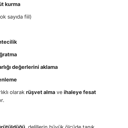
üt kurma
ok sayıda fiil)
tecilik
uğratma
lığı değerlerini aklama
zenleme
lıklı olarak
rüşvet alma
ve
ihaleye fesat
r.
yürütüldüğü
, delillerin büyük ölçüde tanık