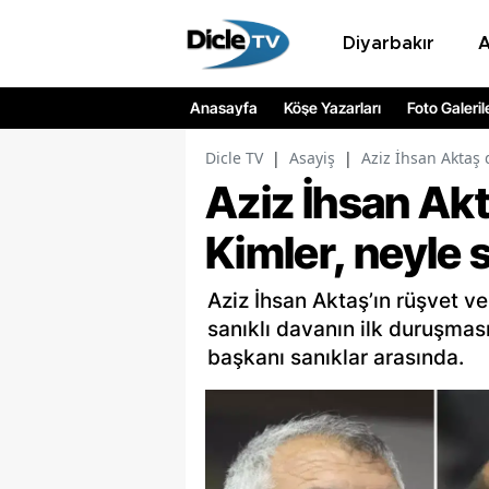
Diyarbakır
Anasayfa
Köşe Yazarları
Foto Galeril
Dicle TV
|
Asayiş
|
Aziz İhsan Aktaş 
Aziz İhsan Akt
Kimler, neyle 
Aziz İhsan Aktaş’ın rüşvet ve
sanıklı davanın ilk duruşması
başkanı sanıklar arasında.