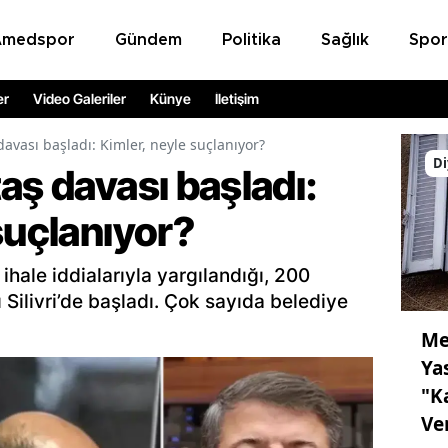
Amedspor
Gündem
Politika
Sağlık
Spor
er
Video Galeriler
Künye
İletişim
davası başladı: Kimler, neyle suçlanıyor?
Di
aş davası başladı:
suçlanıyor?
 ihale iddialarıyla yargılandığı, 200
 Silivri’de başladı. Çok sayıda belediye
Me
Ya
"K
Ve