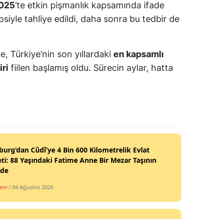
2025
’te etkin pişmanlık kapsamında ifade
psiyle tahliye edildi, daha sonra bu tedbir de
e, Türkiye’nin son yıllardaki
en kapsamlı
ri
fiilen başlamış oldu. Sürecin aylar, hatta
burg’dan Cûdî’ye 4 Bin 600 Kilometrelik Evlat
ti: 88 Yaşındaki Fatime Anne Bir Mezar Taşının
nde
dem
/ 04 Ağustos 2026