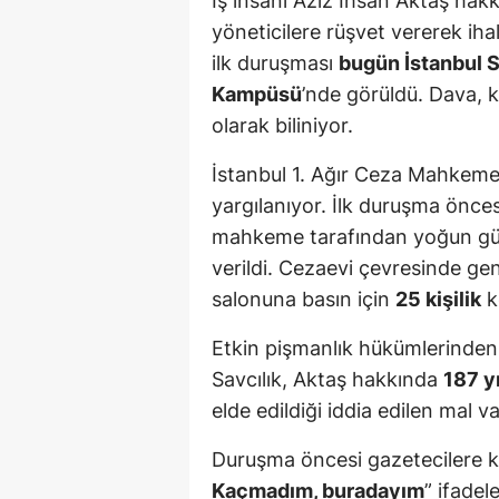
İş insanı Aziz İhsan Aktaş hakk
yöneticilere rüşvet vererek ihal
ilk duruşması
bugün İstanbul S
Kampüsü
’nde görüldü. Dava,
olarak biliniyor.
İstanbul 1. Ağır Ceza Mahkem
yargılanıyor. İlk duruşma önce
mahkeme tarafından yoğun güv
verildi. Cezaevi çevresinde ge
salonuna basın için
25 kişilik
k
Etkin pişmanlık hükümlerinden 
Savcılık, Aktaş hakkında
187 y
elde edildiği iddia edilen mal va
Duruşma öncesi gazetecilere k
Kaçmadım, buradayım
” ifadele