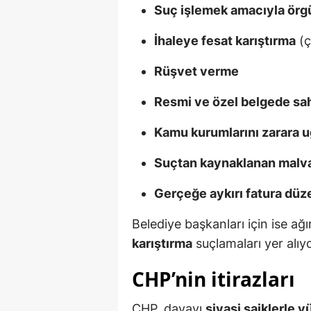
Suç işlemek amacıyla örg
İhaleye fesat karıştırma
(ç
Rüşvet verme
Resmi ve özel belgede sah
Kamu kurumlarını zarara 
Suçtan kaynaklanan malvar
Gerçeğe aykırı fatura dü
Belediye başkanları için ise ağır
karıştırma
suçlamaları yer alıyo
CHP’nin itirazları
CHP, davayı
siyasi saiklerle 