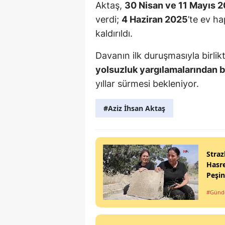
Aktaş,
30 Nisan ve 11 Mayıs 
verdi;
4 Haziran 2025
’te ev ha
kaldırıldı.
Davanın ilk duruşmasıyla birlikt
yolsuzluk yargılamalarından bi
yıllar sürmesi bekleniyor.
#Aziz İhsan Aktaş
Straz
Hasre
Peşi
#Gün