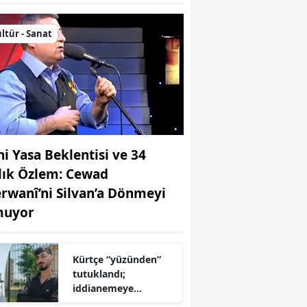
ltür - Sanat
ni Yasa Beklentisi ve 34
llık Özlem: Cewad
rwanî’ni Silvan’a Dönmeyi
uyor
Kürtçe “yüzünden”
tutuklandı;
iddianemeye
“yabancı dil” olarak