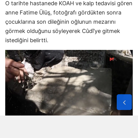
O tarihte hastanede KOAH ve kalp tedavisi gören
anne Fatime Ülüş, fotoğrafı gördükten sonra
çocuklarına son dileğinin oğlunun mezarını
görmek olduğunu söyleyerek Cûdî’ye gitmek
istediğini belirtti.
Solunum Cihazıyla 6 Günde 4 Bin