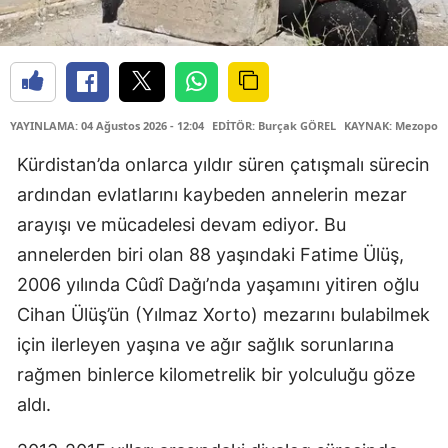
YAYINLAMA: 04 Ağustos 2026 - 12:04
EDİTÖR: Burçak GÖREL
KAYNAK: Mezopota
Kürdistan’da onlarca yıldır süren çatışmalı sürecin
ardından evlatlarını kaybeden annelerin mezar
arayışı ve mücadelesi devam ediyor. Bu
annelerden biri olan 88 yaşındaki Fatime Ülüş,
2006 yılında Cûdî Dağı’nda yaşamını yitiren oğlu
Cihan Ülüş’ün (Yılmaz Xorto) mezarını bulabilmek
için ilerleyen yaşına ve ağır sağlık sorunlarına
rağmen binlerce kilometrelik bir yolculuğu göze
aldı.