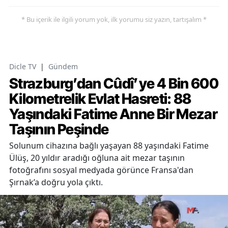
* Bu içerik ile ilgili yorum yok, ilk yorumu siz yazın, tartışalım *
Dicle TV
|
Gündem
Strazburg’dan Cûdî’ye 4 Bin 600
Kilometrelik Evlat Hasreti: 88
Yaşındaki Fatime Anne Bir Mezar
Taşının Peşinde
Solunum cihazına bağlı yaşayan 88 yaşındaki Fatime
Ülüş, 20 yıldır aradığı oğluna ait mezar taşının
fotoğrafını sosyal medyada görünce Fransa'dan
Şırnak’a doğru yola çıktı.