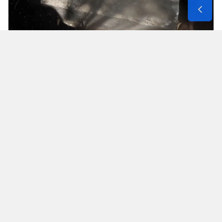
Solunum Cihazıyla 6 Günde 4 Bin
600 Kilometre
Annenin sağlık durumunun seyahate
elvermesiyle birlikte Mehmet ve Hasan Ülüş ile
Elif ve Sultan Yakışan kardeşler, 27 Temmuz’da
annelerini yanlarına alarak bir karavanla
Strazburg’tan yola çıktı. Kalp, tansiyon ve KOAH
hastası olan Fatime Ülüş, karavanın içine kurulan
yatakta solunum cihazına bağlı şekilde 6 gün
boyunca 4 bin 600 kilometre yol katetti.