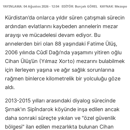
YAYINLAMA: 04 Ağustos 2026 - 12:04
EDİTÖR: Burçak GÖREL
KAYNAK: Mezopota
Kürdistan’da onlarca yıldır süren çatışmalı sürecin
ardından evlatlarını kaybeden annelerin mezar
arayışı ve mücadelesi devam ediyor. Bu
annelerden biri olan 88 yaşındaki Fatime Ülüş,
2006 yılında Cûdî Dağı’nda yaşamını yitiren oğlu
Cihan Ülüş’ün (Yılmaz Xorto) mezarını bulabilmek
için ilerleyen yaşına ve ağır sağlık sorunlarına
rağmen binlerce kilometrelik bir yolculuğu göze
aldı.
2013-2015 yılları arasındaki diyalog sürecinde
Şırnak'ın Sipîndarok köyünde inşa edilen ancak
daha sonraki süreçte yıkılan ve "özel güvenlik
bölgesi" ilan edilen mezarlıkta bulunan Cihan