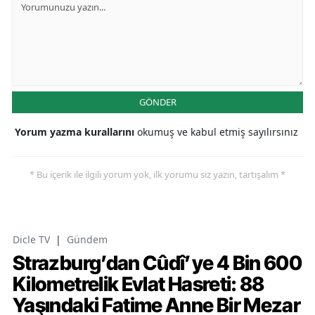
GÖNDER
Yorum yazma kurallarını
okumuş ve kabul etmiş sayılırsınız
* Bu içerik ile ilgili yorum yok, ilk yorumu siz yazın, tartışalım *
Dicle TV
|
Gündem
Strazburg’dan Cûdî’ye 4 Bin 600
Kilometrelik Evlat Hasreti: 88
Yaşındaki Fatime Anne Bir Mezar