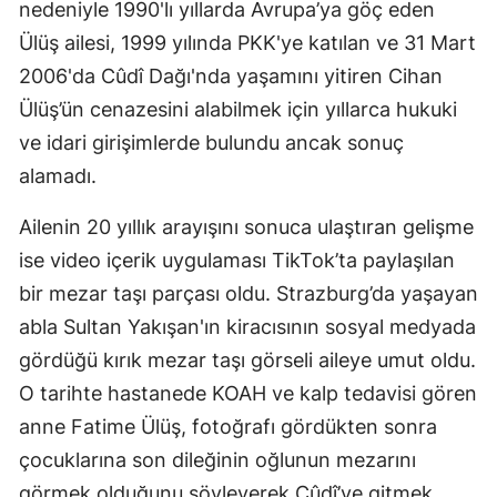
nedeniyle 1990'lı yıllarda Avrupa’ya göç eden
Ülüş ailesi, 1999 yılında PKK'ye katılan ve 31 Mart
2006'da Cûdî Dağı'nda yaşamını yitiren Cihan
Ülüş’ün cenazesini alabilmek için yıllarca hukuki
ve idari girişimlerde bulundu ancak sonuç
alamadı.
Ailenin 20 yıllık arayışını sonuca ulaştıran gelişme
ise video içerik uygulaması TikTok’ta paylaşılan
bir mezar taşı parçası oldu. Strazburg’da yaşayan
abla Sultan Yakışan'ın kiracısının sosyal medyada
gördüğü kırık mezar taşı görseli aileye umut oldu.
O tarihte hastanede KOAH ve kalp tedavisi gören
anne Fatime Ülüş, fotoğrafı gördükten sonra
çocuklarına son dileğinin oğlunun mezarını
görmek olduğunu söyleyerek Cûdî’ye gitmek