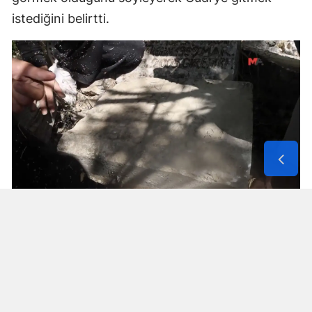
istediğini belirtti.
Solunum Cihazıyla 6 Günde 4 Bin
600 Kilometre
Annenin sağlık durumunun seyahate
elvermesiyle birlikte Mehmet ve Hasan Ülüş ile