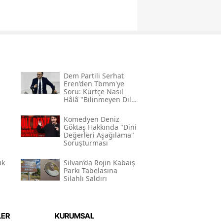
Dem Partili Serhat
Eren’den Tbmm'ye
Soru: Kürtçe Nasıl
Hâlâ "bilinmeyen Dil"
Kodlamasının
Gerekçesi Nedir?"
Komedyen Deniz
Göktaş Hakkında "dini
Değerleri Aşağılama"
Soruşturması
ük
Silvan’da Rojin Kabaiş
Parkı Tabelasına
Silahlı Saldırı
LER
KURUMSAL