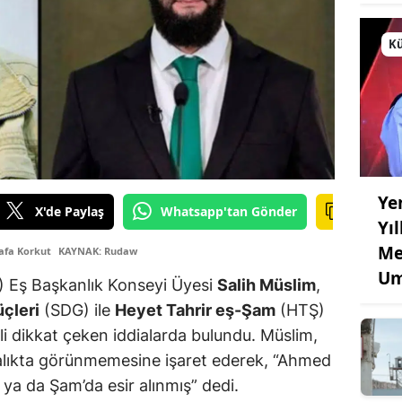
Kü
Ye
X'de Paylaş
Whatsapp'tan Gönder
Yı
Me
Safa Korkut
KAYNAK: Rudaw
Um
 Eş Başkanlık Konseyi Üyesi
Salih Müslim
,
çleri
(SDG) ile
Heyet Tahrir eş-Şam
(HTŞ)
ili dikkat çeken iddialarda bulundu. Müslim,
talıkta görünmemesine işaret ederek, “Ahmed
 ya da Şam’da esir alınmış” dedi.