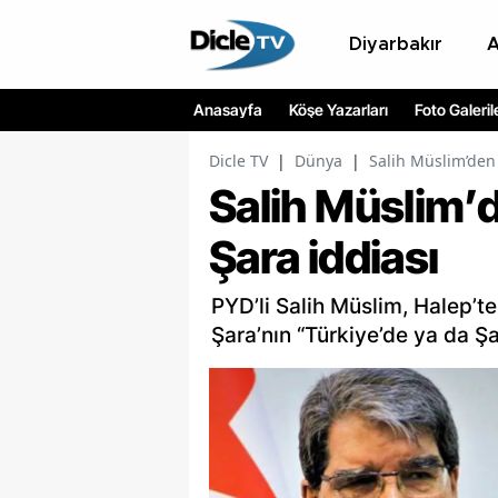
Diyarbakır
Anasayfa
Köşe Yazarları
Foto Galeril
Dicle TV
|
Dünya
|
Salih Müslim’den
Salih Müslim’
Şara iddiası
PYD’li Salih Müslim, Halep’t
Şara’nın “Türkiye’de ya da Şam