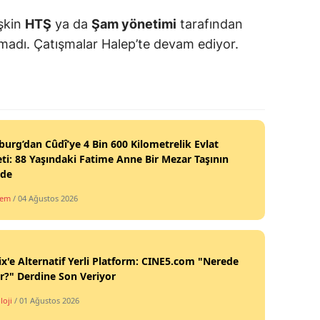
işkin
HTŞ
ya da
Şam yönetimi
tarafından
madı. Çatışmalar Halep’te devam ediyor.
burg’dan Cûdî’ye 4 Bin 600 Kilometrelik Evlat
ti: 88 Yaşındaki Fatime Anne Bir Mezar Taşının
nde
dem
/ 04 Ağustos 2026
ix'e Alternatif Yerli Platform: CINE5.com "Nerede
ir?" Derdine Son Veriyor
loji
/ 01 Ağustos 2026