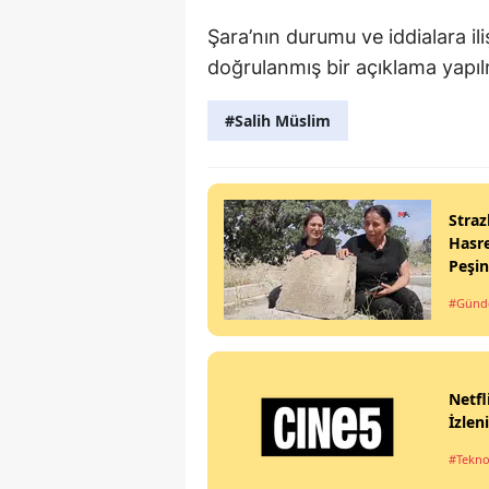
Şara’nın durumu ve iddialara il
doğrulanmış bir açıklama yapıl
#Salih Müslim
Straz
Hasre
Peşi
#Gün
Netfl
İzlen
#Tekno