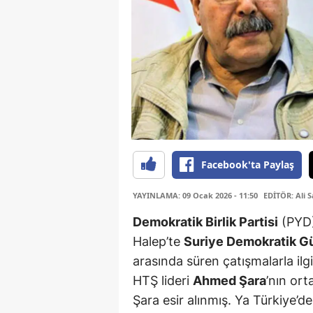
Facebook'ta Paylaş
YAYINLAMA: 09 Ocak 2026 - 11:50
EDİTÖR: Ali 
Demokratik Birlik Partisi
(PYD)
Halep’te
Suriye Demokratik Gü
arasında süren çatışmalarla ilg
HTŞ lideri
Ahmed Şara
’nın or
Şara esir alınmış. Ya Türkiye’de