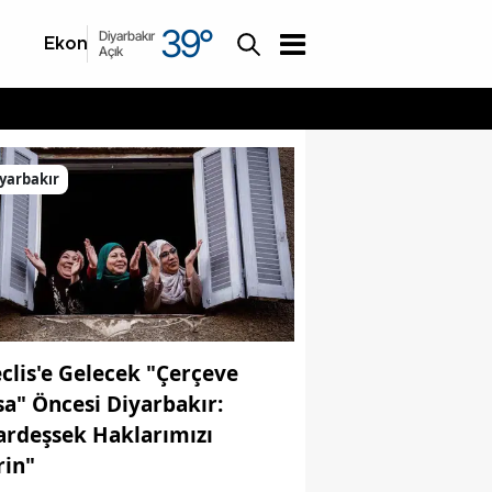
39
°
Diyarbakır
Ekonomi
Asayiş
Açık
yarbakır
clis'e Gelecek "Çerçeve
sa" Öncesi Diyarbakır:
ardeşsek Haklarımızı
rin"