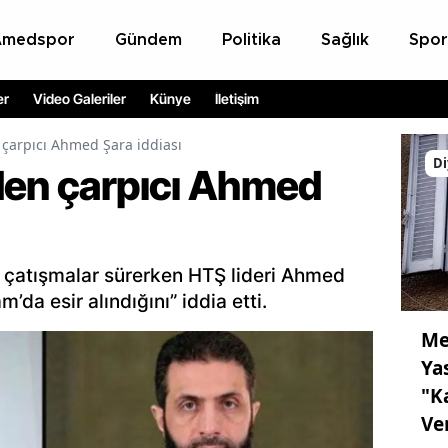
Amedspor
Gündem
Politika
Sağlık
Spor
er
Video Galeriler
Künye
İletişim
 çarpıcı Ahmed Şara iddiası
Di
den çarpıcı Ahmed
e çatışmalar sürerken HTŞ lideri Ahmed
’da esir alındığını” iddia etti.
Me
Ya
"K
Ve