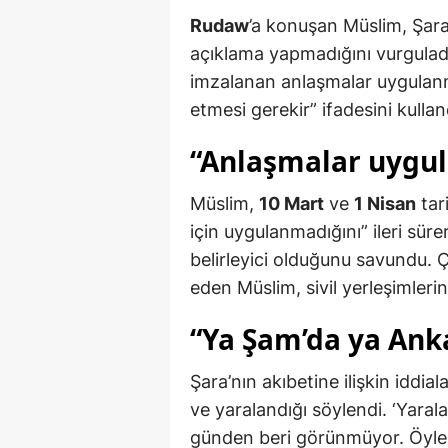
Rudaw
’a konuşan Müslim, Şar
açıklama yapmadığını vurgulad
imzalanan anlaşmalar uygulanm
etmesi gerekir” ifadesini kullan
“Anlaşmalar uygul
Müslim,
10 Mart
ve
1 Nisan
tar
için uygulanmadığını” ileri süre
belirleyici olduğunu savundu. 
eden Müslim, sivil yerleşimlerin
“Ya Şam’da ya Ank
Şara’nın akıbetine ilişkin iddi
ve yaralandığı söylendi. ‘Yaral
günden beri görünmüyor. Öyle 