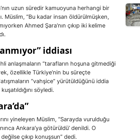
a’nın uzun süredir kamuoyuna herhangi bir
ı. Müslim, “Bu kadar insan öldürülmüşken,
ıyorken Ahmed Şara’nın çıkıp iki kelime
dı.
anmıyor” iddiası
ihli anlaşmaların “tarafların hoşuna gitmediği
rek, özellikle Türkiye’nin bu süreçte
Çatışmaların “vahşice” yürütüldüğünü iddia
 kuşatıldığını söyledi.
ara’da”
alarını yineleyen Müslim, “Sarayda vurulduğu
anınca Ankara’ya götürüldü’ denildi. O
değilse çıkıp konuşsun” dedi.