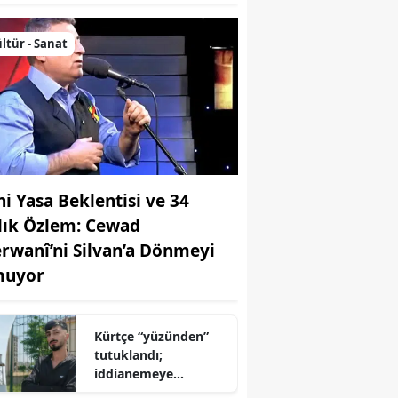
ltür - Sanat
ni Yasa Beklentisi ve 34
llık Özlem: Cewad
rwanî’ni Silvan’a Dönmeyi
uyor
Kürtçe “yüzünden”
tutuklandı;
iddianemeye
“yabancı dil” olarak