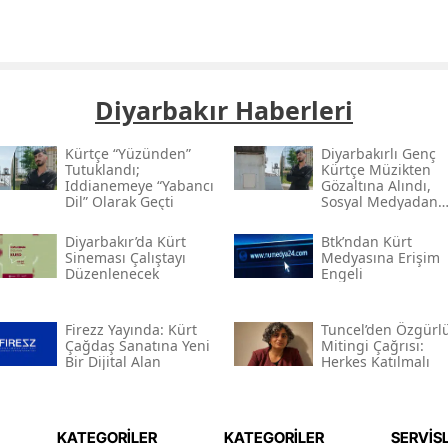
Diyarbakır Haberleri
Kürtçe “yüzünden”
Diyarbakırlı Genç
Tutuklandı;
Kürtçe Müzikten
Iddianemeye “yabancı
Gözaltına Alındı,
Dil” Olarak Geçti
Sosyal Medyadan
Tutuklandı
Diyarbakır’da Kürt
Btk’ndan Kürt
Sineması Çalıştayı
Medyasına Erişim
Düzenlenecek
Engeli
Firezz Yayında: Kürt
Tuncel’den Özgürl
Çağdaş Sanatına Yeni
Mitingi Çağrısı:
Bir Dijital Alan
Herkes Katılmalı
KATEGORİLER
KATEGORİLER
SERVİS