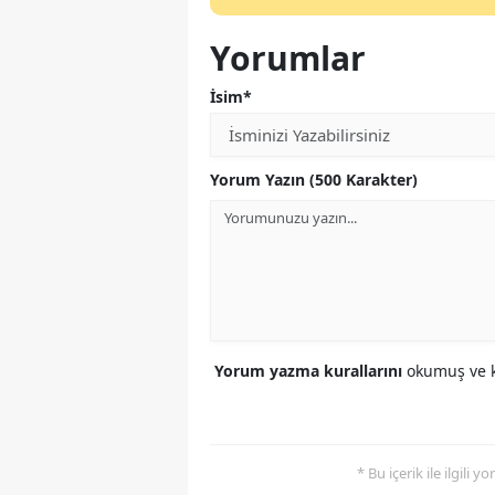
Yorumlar
İsim*
Yorum Yazın (500 Karakter)
Yorum yazma kurallarını
okumuş ve k
* Bu içerik ile ilgili 