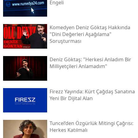
daha sonraki süreçte yıkılan ve "özel güvenlik
bölgesi" ilan edilen mezarlıkta bulunan Cihan
Ülüş'ün izine, tam 20 yıl sonra dijital medya
aracılığıyla ulaşıldı.
Bir TikTok Paylaşımı 20 Yıllık Arayışı