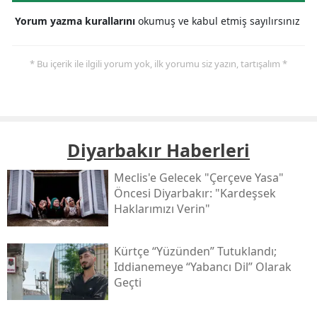
Yorum yazma kurallarını
okumuş ve kabul etmiş sayılırsınız
* Bu içerik ile ilgili yorum yok, ilk yorumu siz yazın, tartışalım *
Dicle TV
|
Gündem
Strazburg’dan Cûdî’ye 4 Bin 600
Kilometrelik Evlat Hasreti: 88
Yaşındaki Fatime Anne Bir Mezar
Taşının Peşinde
Solunum cihazına bağlı yaşayan 88 yaşındaki Fatime
Ülüş, 20 yıldır aradığı oğluna ait mezar taşının
fotoğrafını sosyal medyada görünce Fransa'dan
Şırnak’a doğru yola çıktı.