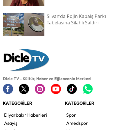
Sonlandırdı
Maraş’ın Elbistan ilçesinden siyasi baskılar
nedeniyle 1990'lı yıllarda Avrupa’ya göç eden
Ülüş ailesi, 1999 yılında PKK'ye katılan ve 31 Mart
2006'da Cûdî Dağı'nda yaşamını yitiren Cihan
Ülüş’ün cenazesini alabilmek için yıllarca hukuki
ve idari girişimlerde bulundu ancak sonuç
alamadı.
Ailenin 20 yıllık arayışını sonuca ulaştıran gelişme
ise video içerik uygulaması TikTok’ta paylaşılan
bir mezar taşı parçası oldu. Strazburg’da yaşayan
abla Sultan Yakışan'ın kiracısının sosyal medyada
gördüğü kırık mezar taşı görseli aileye umut oldu.
O tarihte hastanede KOAH ve kalp tedavisi gören