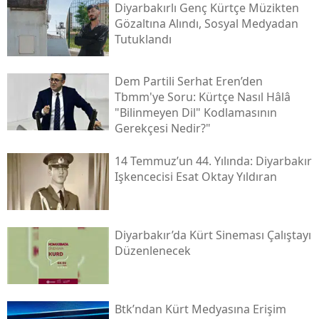
YAYINLAMA: 04 Ağustos 2026 - 12:04
EDİTÖR: Burçak GÖREL
KAYNAK: Mezopota
Kürdistan’da onlarca yıldır süren çatışmalı sürecin
ardından evlatlarını kaybeden annelerin mezar
arayışı ve mücadelesi devam ediyor. Bu
annelerden biri olan 88 yaşındaki Fatime Ülüş,
2006 yılında Cûdî Dağı’nda yaşamını yitiren oğlu
Cihan Ülüş’ün (Yılmaz Xorto) mezarını bulabilmek
için ilerleyen yaşına ve ağır sağlık sorunlarına
rağmen binlerce kilometrelik bir yolculuğu göze
aldı.
2013-2015 yılları arasındaki diyalog sürecinde
Şırnak'ın Sipîndarok köyünde inşa edilen ancak