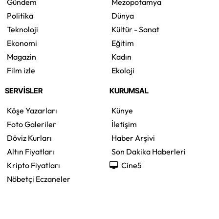
anne Fatime Ülüş, fotoğrafı gördükten sonra
çocuklarına son dileğinin oğlunun mezarını
görmek olduğunu söyleyerek Cûdî’ye gitmek
istediğini belirtti.
Solunum Cihazıyla 6 Günde 4 Bin 600
Kilometre