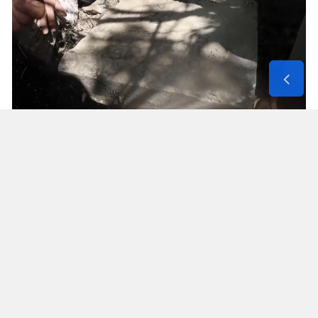
Solunum Cihazıyla 6 Günde 4 Bin
600 Kilometre
Annenin sağlık durumunun seyahate
elvermesiyle birlikte Mehmet ve Hasan Ülüş ile
Elif ve Sultan Yakışan kardeşler, 27 Temmuz’da
annelerini yanlarına alarak bir karavanla
Strazburg’tan yola çıktı. Kalp, tansiyon ve KOAH
hastası olan Fatime Ülüş, karavanın içine kurulan