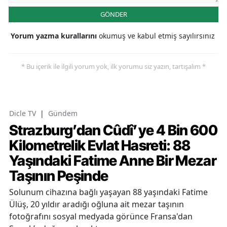
GÖNDER
Yorum yazma kurallarını
okumuş ve kabul etmiş sayılırsınız
* Bu içerik ile ilgili yorum yok, ilk yorumu siz yazın, tartışalım *
Dicle TV
|
Gündem
Strazburg’dan Cûdî’ye 4 Bin 600
Kilometrelik Evlat Hasreti: 88
Yaşındaki Fatime Anne Bir Mezar
Taşının Peşinde
Solunum cihazına bağlı yaşayan 88 yaşındaki Fatime
Ülüş, 20 yıldır aradığı oğluna ait mezar taşının
fotoğrafını sosyal medyada görünce Fransa'dan